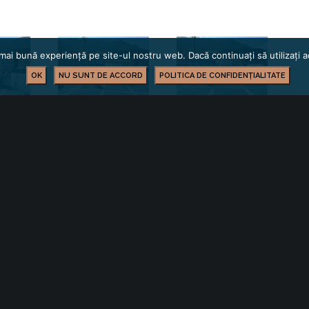
mai bună experiență pe site-ul nostru web. Dacă continuați să utilizați
OK
NU SUNT DE ACCORD
POLITICA DE CONFIDENȚIALITATE
BUSINESS
YOU MIGHT ALSO LIKE
 of the following