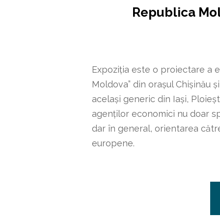
Republica Mol
Expoziția este o proiectare a ex
Moldova” din orașul Chișinău și
același generic din Iași, Ploie
agenților economici nu doar sp
dar în general, orientarea căt
europene.