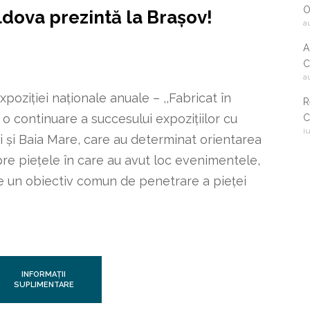
O
dova prezintă la Brașov!
a
A
C
a
2
poziției naționale anuale – ,,Fabricat în
R
 o continuare a succesului expozițiilor cu
C
i
i
ști și Baia Mare, care au determinat orientarea
c
re piețele în care au avut loc evenimentele,
re un obiectiv comun de penetrare a pieței
INFORMAȚII
SUPLIMENTARE