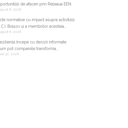
portunități de afaceri prin Rețeaua EEN
ugust 6, 2026
cte normative cu impact asupra activității
.C.I. Brașov și a membrilor acesteia
ugust 6, 2026
9.07.2026-05.08.2026
eziliența începe cu decizii informate.
um pot companiile transforma
ulie 30, 2026
nformația de business într-un avantaj
ompetitiv