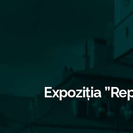
Expoziția ”Re