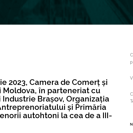
C
p
V
nie 2023, Camera de Comerț și
i Moldova, în parteneriat cu
C
Industrie Brașov, Organizația
T
ntreprenoriatului și Primăria
norii autohtoni la cea de a III-
N