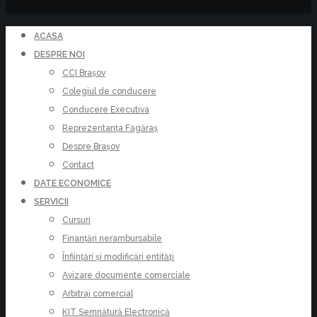
ACASA
DESPRE NOI
CCI Brașov
Colegiul de conducere
Conducere Executiva
Reprezentanța Făgăraș
Despre Brașov
Contact
DATE ECONOMICE
SERVICII
Cursuri
Finanțări nerambursabile
Înființări și modificări entități
Avizare documente comerciale
Arbitraj comercial
KIT Semnătură Electronică