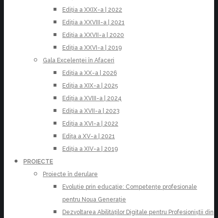
Ediția a XXIX-a | 2022
Ediția a XXVIII-a | 2021
Ediția a XXVII-a | 2020
Ediția a XXVI-a | 2019
Gala Excelenței în Afaceri
Ediția a XX-a | 2026
Ediția a XIX-a | 2025
Ediția a XVIII-a | 2024
Ediția a XVII-a | 2023
Ediția a XVI-a | 2022
Edița a XV-a | 2021
Ediția a XIV-a | 2019
PROIECTE
Proiecte în derulare
Evoluție prin educație: Competențe profesionale
pentru Noua Generație
Dezvoltarea Abilităților Digitale pentru Profesioniștii din