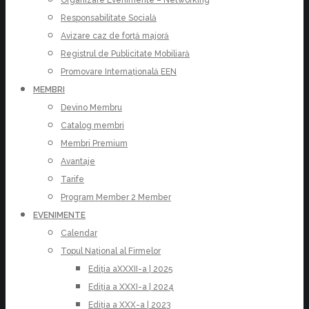
Responsabilitate Socială
Avizare caz de forță majoră
Registrul de Publicitate Mobiliară
Promovare Internațională EEN
MEMBRI
Devino Membru
Catalog membri
Membri Premium
Avantaje
Tarife
Program Member 2 Member
EVENIMENTE
Calendar
Topul Național al Firmelor
Ediția aXXXII-a | 2025
Ediția a XXXI-a | 2024
Ediția a XXX-a | 2023