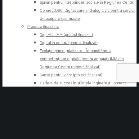
Sprijin pentru întreprinderi sociale în Regiunea Centru
ConnectOSC: Digitalizare și dialog civic pentru servicii
de ocupare optimizate
Proiecte finalizate
DigitALL IMM (proiect finalizat)
Digital în centru (proiect finalizat)
Evoluție prin digitalizare – Îmbunătățirea
competențelor digitale pentru angajații IMM din
Regiunea Centru (proiect finalizat)
Șansă pentru viitor (proiect finalizat)
Carieră de succes în științele inginerești (proiect
finalizat)
Carieră de success în domeniile tipografiei (proiect
finalizat)
Competențe superioare pentru angajații din Regiunea
Centru (proiect finalizat)
Formare pentru inovare (proiect finalizat)