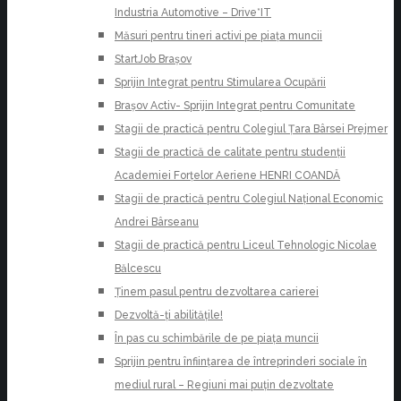
Industria Automotive – Drive*IT
Măsuri pentru tineri activi pe piața muncii
StartJob Brașov
Sprijin Integrat pentru Stimularea Ocupării
Brașov Activ- Sprijin Integrat pentru Comunitate
Stagii de practică pentru Colegiul Țara Bârsei Prejmer
Stagii de practică de calitate pentru studenții
Academiei Forțelor Aeriene HENRI COANDĂ
Stagii de practică pentru Colegiul Național Economic
Andrei Bârseanu
Stagii de practică pentru Liceul Tehnologic Nicolae
Bălcescu
Ținem pasul pentru dezvoltarea carierei
Dezvoltă-ți abilitățile!
În pas cu schimbările de pe piața muncii
Sprijin pentru înființarea de întreprinderi sociale în
mediul rural – Regiuni mai puțin dezvoltate