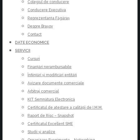
Colegiul de conducere
Conducere Executiva
Reprezentanța Făgăraș
Despre Brașov
Contact
DATE ECONOMICE
SERVICII
Cursuri
Finanțări nerambursabile
Înființări și modificări entități
Avizare documente comerciale
Arbitraj comercial
KIT Semnătură Electronică
Certificatul de atestare a calității de I.M.M.
Raport de Risc – Snapshot
Certificatul Excellent SME
Studii și analize
Organizare Evenimente – Networking