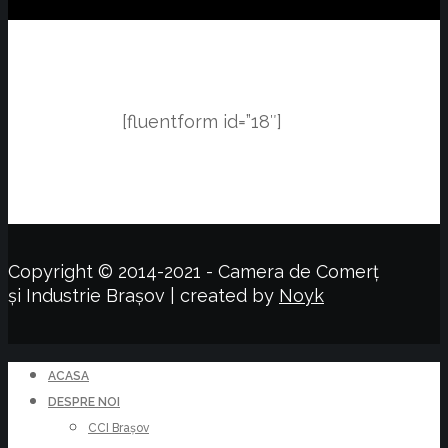
[fluentform id=”18″]
Copyright © 2014-2021 - Camera de Comerț
și Industrie Brașov | created by
Noyk
ACASA
DESPRE NOI
CCI Brașov