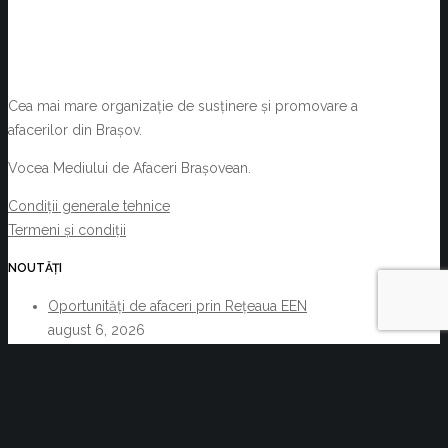
Cea mai mare organizație de susținere și promovare a
afacerilor din Brașov.
Vocea Mediului de Afaceri Brașovean.
Condiții generale tehnice
Termeni și condiții
NOUTĂȚI
Oportunități de afaceri prin Rețeaua EEN
august 6, 2026
Acte normative cu impact asupra activității C.C.I.
Brașov și a membrilor acesteia 29.07.2026-
05.08.2026
august 6, 2026