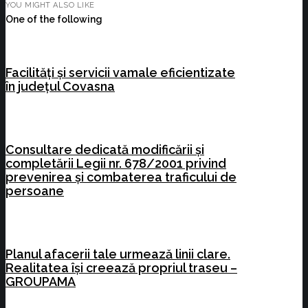
YOU MIGHT ALSO LIKE
One of the following
Facilități și servicii vamale eficientizate
în județul Covasna
Consultare dedicată modificării și
completării Legii nr. 678/2001 privind
prevenirea și combaterea traficului de
persoane
Planul afacerii tale urmează linii clare.
Realitatea își creează propriul traseu –
GROUPAMA