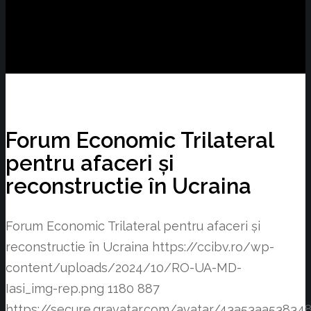
Forum Economic Trilateral
pentru afaceri și
reconstructie în Ucraina
Forum Economic Trilateral pentru afaceri și
reconstructie în Ucraina
https://ccibv.ro/wp-
content/uploads/2024/10/RO-UA-MD-
Iasi_img-rep.png
1180
887
https://secure.gravatar.com/avatar/43a53aa538