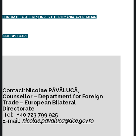
FORUM DE AFACERI ȘI INVESTIȚII ROMÂNIA-AZERBAIJAN
ÎNREGISTRARE
Contact:
Nicolae PĂVĂLUCĂ
,
Counsellor –
Department for Foreign
Trade – European Bilateral
Directorate
Tel: +40 723 799 925
E-mail:
nicolae.pavaluca@dce.gov.ro