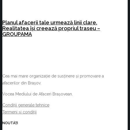
Planul afacerii tale urmează linii clare.
Realitatea își creează propriul traseu –
GROUPAMA
Cea mai mare organizație de susținere și promovare a
afacerilor din Brașov.
Vocea Mediului de Afaceri Brașovean.
Condiții generale tehnice
Termeni și condiții
NOUTĂȚI