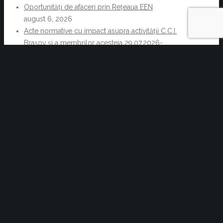
Oportunități de afaceri prin Rețeaua EEN
august 6, 2026
Acte normative cu impact asupra activității C.C.I.
Brașov și a membrilor acesteia 29.07.2026-
05.08.2026
august 6, 2026
Reziliența începe cu decizii informate. Cum pot
companiile transforma informația de business într-un
avantaj competitiv
iulie 30, 2026
TÂRGUL DE TURISM AL ROMÂNIEI 2024,
Romexpo – ediția de toamnă
Cursuri la care se fac înscrieri în perioada