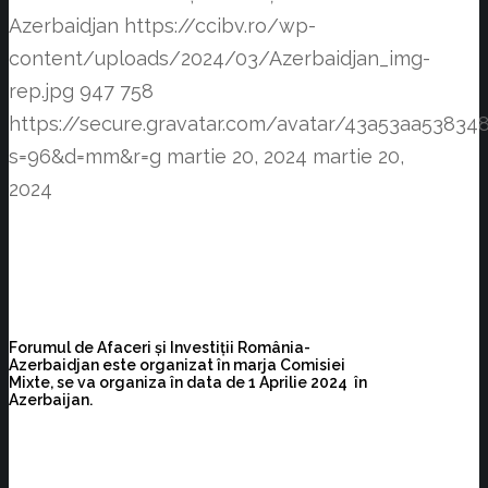
Azerbaidjan
https://ccibv.ro/wp-
content/uploads/2024/03/Azerbaidjan_img-
rep.jpg
947
758
https://secure.gravatar.com/avatar/43a53aa538
s=96&d=mm&r=g
martie 20, 2024
martie 20,
2024
Forumul de Afaceri și Investiții România-
Azerbaidjan este organizat în marja Comisiei
Mixte, se va organiza în data de 1 Aprilie 2024 în
Azerbaijan.