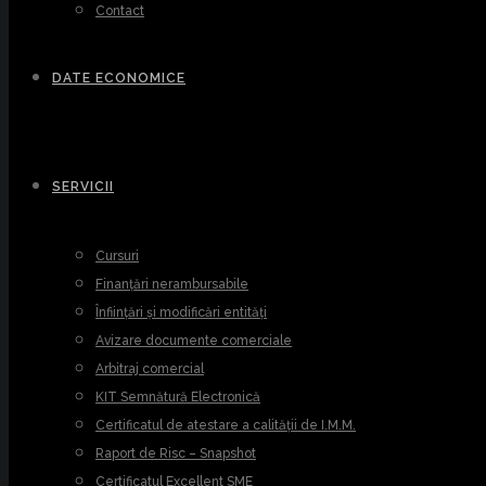
Contact
DATE ECONOMICE
SERVICII
Cursuri
Finanțări nerambursabile
Înființări și modificări entități
Avizare documente comerciale
Arbitraj comercial
KIT Semnătură Electronică
Certificatul de atestare a calității de I.M.M.
Raport de Risc – Snapshot
Certificatul Excellent SME