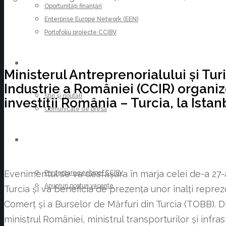
Oportunități finanțări
Enterprise Europe Network (EEN)
Portofoliu proiecte CCIBV
ȘTIRI
Ministerul Antreprenorialului și Tu
Industrie a României (CCIR) organize
Știri și noutăți
investiții România – Turcia, la Istan
Comunicate de presă
CARIERE
Evenimentul se va desfășura în marja celei de-a 2
Prezentarea echipei CCIBV
Anunțuri posturi vacante
Turcia și va beneficia de prezența unor înalți repre
Comerț și a Burselor de Mărfuri din Turcia (TOBB). 
ministrul României, ministrul transporturilor și infrast