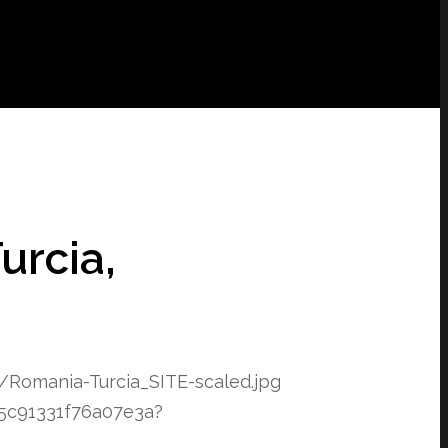
urcia,
/Romania-Turcia_SITE-scaled.jpg
5c91331f76a07e3a?