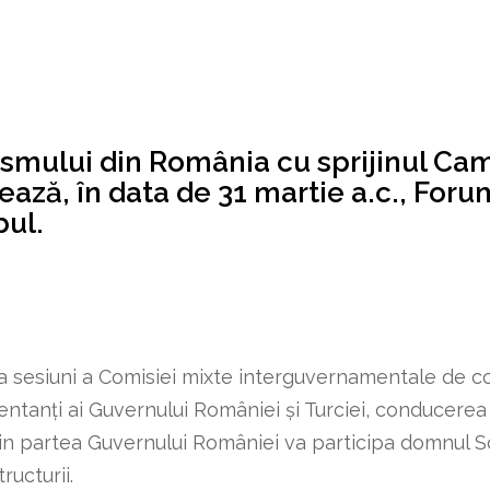
rismului din România cu sprijinul Ca
ază, în data de 31 martie a.c., Forum
bul.
7-a sesiuni a Comisiei mixte interguvernamentale de
zentanți ai Guvernului României și Turciei, conducere
Din partea Guvernului României va participa domnul S
ructurii.