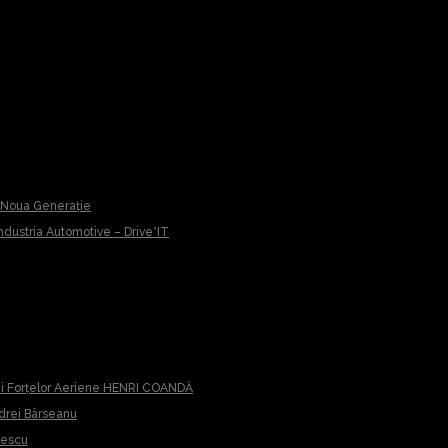
u Noua Generație
 Industria Automotive – Drive*IT
iei Forțelor Aeriene HENRI COANDĂ
ndrei Bârseanu
cescu