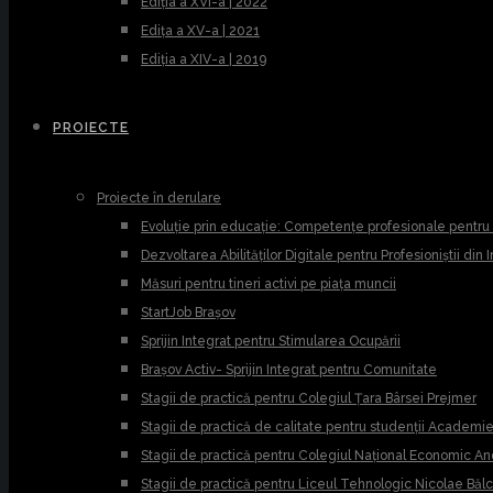
Ediția a XVI-a | 2022
Edița a XV-a | 2021
Ediția a XIV-a | 2019
PROIECTE
Proiecte în derulare
Evoluție prin educație: Competențe profesionale pentr
Dezvoltarea Abilităților Digitale pentru Profesioniștii din
Măsuri pentru tineri activi pe piața muncii
StartJob Brașov
Sprijin Integrat pentru Stimularea Ocupării
Brașov Activ- Sprijin Integrat pentru Comunitate
Stagii de practică pentru Colegiul Țara Bârsei Prejmer
Stagii de practică de calitate pentru studenții Academ
Stagii de practică pentru Colegiul Național Economic A
Stagii de practică pentru Liceul Tehnologic Nicolae Băl