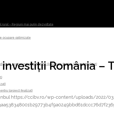
ul rural – Regiuni mai puțin dezvoltate
 de ocupare optimizate
 investiții România – T
digitale pentru angajații IMM din Regiunea Centru (proiect finalizat)
t)
izat)
tru (proiect finalizat)
anbul
https://ccibv.ro/wp-content/uploads/2022/03
3a53aa538348001b29773b4f9a0249bbd61dccc76d7f236