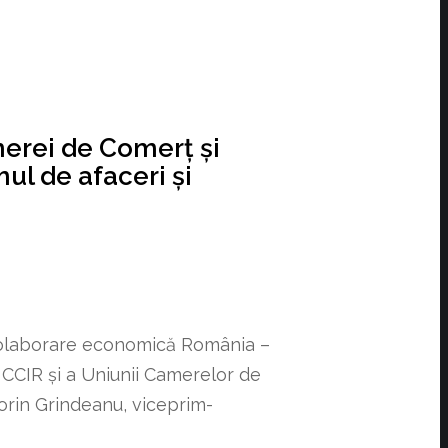
merei de Comerț și
ul de afaceri și
 colaborare economică România –
a CCIR și a Uniunii Camerelor de
orin Grindeanu, viceprim-