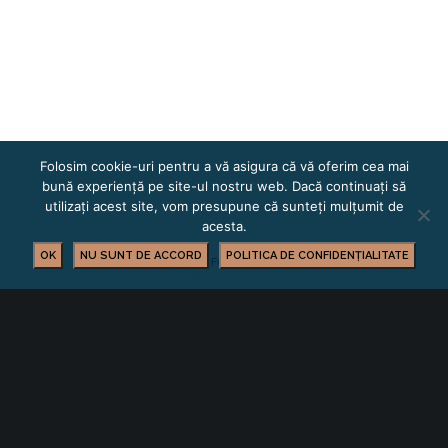
Folosim cookie-uri pentru a vă asigura că vă oferim cea mai
bună experiență pe site-ul nostru web. Dacă continuați să
utilizați acest site, vom presupune că sunteți mulțumit de
acesta.
OK
NU SUNT DE ACCORD
POLITICA DE CONFIDENȚIALITATE
BUSINESS
FORMARE PROFESIONALĂ
YOU MIGHT ALSO LIKE
One of the following
Cursuri la care se fac înscrieri în perioada