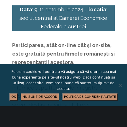
Data
: 9-11 octombrie 2024 ;
locația
:
sediul central al Camerei Economice
Federale a Austriei
Participarea, atât on-line cât şi on-site,
este gratuită pentru firmele româneşti şi
reprezentanţii acestora.
Folosim cookie-uri pentru a vă asigura că vă oferim cea mai
bună experiență pe site-ul nostru web. Dacă continuați să
Participanţii îşi pot planifica, prin
utilizați acest site, vom presupune că sunteți mulțumit de
intermediul platformei de înregistrare,
acesta.
întâlniri de afaceri de tip B2B
. Acestea
OK
NU SUNT DE ACCORD
POLITICA DE CONFIDENȚIALITATE
se vor desfăşura virtual, tot prin
intermediul platformei, pe parcursul celor
trei zile ale conferinţei sau fizic pentru