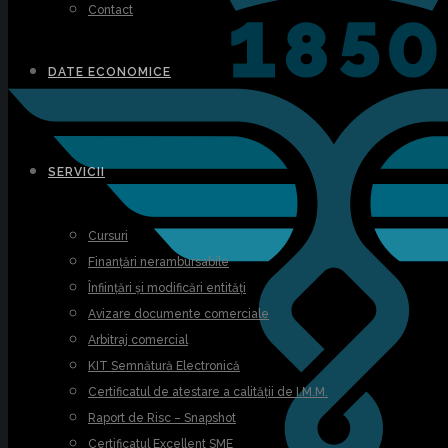
Contact
DATE ECONOMICE
SERVICII
Cursuri
Finanțări nerambursabile
Înființări și modificări entități
Avizare documente comerciale
Arbitraj comercial
KIT Semnătură Electronică
Certificatul de atestare a calității de I.M.M.
Raport de Risc – Snapshot
Certificatul Excellent SME