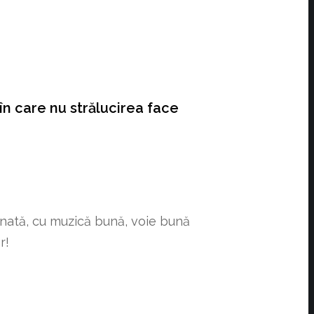
n care nu strălucirea face
inată, cu muzică bună, voie bună
r!