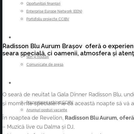
Oportunități finanțări
Enterprise Europe Network (EEN)
Portofoliu proiecte CCIBV
ȘTIRI
Radisson Blu Aurum Brașov oferă o experiență
seara specială, ci oamenii, atmosfera și atenți
Știri și noutăți
Comunicate de presă
CARIERE
O seară de neuitat la Gala Dinner Radisson Blu, un
Prezentarea echipei CCIBV
și momente speciale. Fie ca această noapte să vă adu
Anunțuri posturi vacante
În noaptea de Revelion,
Radisson Blu Aurum, oferă
– Muzică live cu Dalma și DJ,