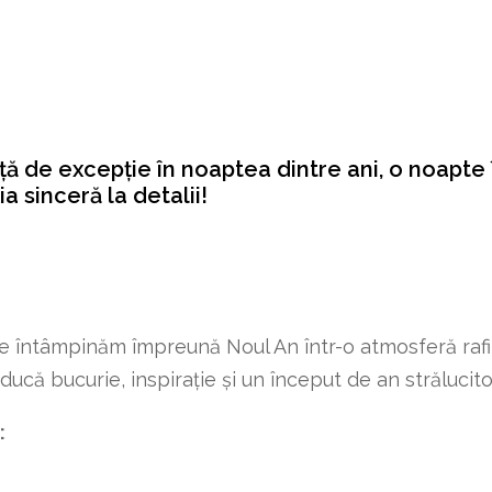
 de excepție în noaptea dintre ani, o noapte î
a sinceră la detalii!
de întâmpinăm împreună Noul An într-o atmosferă raf
că bucurie, inspirație și un început de an strălucito
: