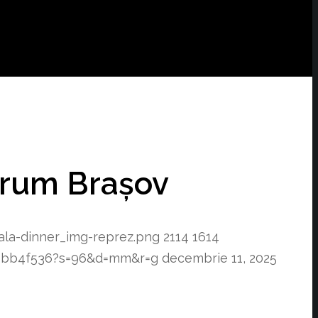
urum Brașov
ala-dinner_img-reprez.png
2114
1614
a2bb4f536?s=96&d=mm&r=g
decembrie 11, 2025