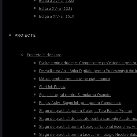
Ediția a XVI-a | 2022
Edița a XV-a | 2021
Ediția a XIV-a | 2019
PROIECTE
Proiecte în derulare
Evoluție prin educație: Competențe profesionale pentr
Dezvoltarea Abilităților Digitale pentru Profesioniștii din
Măsuri pentru tineri activi pe piața muncii
StartJob Brașov
Sprijin Integrat pentru Stimularea Ocupării
Brașov Activ- Sprijin Integrat pentru Comunitate
Stagii de practică pentru Colegiul Țara Bârsei Prejmer
Stagii de practică de calitate pentru studenții Academ
Stagii de practică pentru Colegiul Național Economic A
Stagii de practică pentru Liceul Tehnologic Nicolae Băl