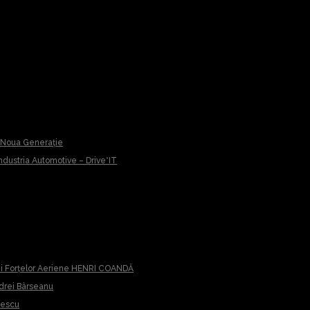
u Noua Generație
 Industria Automotive – Drive*IT
iei Forțelor Aeriene HENRI COANDĂ
ndrei Bârseanu
cescu