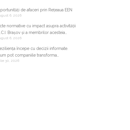
portunități de afaceri prin Rețeaua EEN
ugust 6, 2026
cte normative cu impact asupra activității
.C.I. Brașov și a membrilor acesteia
ugust 6, 2026
9.07.2026-05.08.2026
eziliența începe cu decizii informate.
um pot companiile transforma
ulie 30, 2026
nformația de business într-un avantaj
ompetitiv