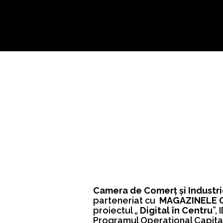
Camera de Comerț și Industr
parteneriat cu
MAGAZINELE OA
proiectul „
Digital în Centru
”,
Programul Operațional Capital