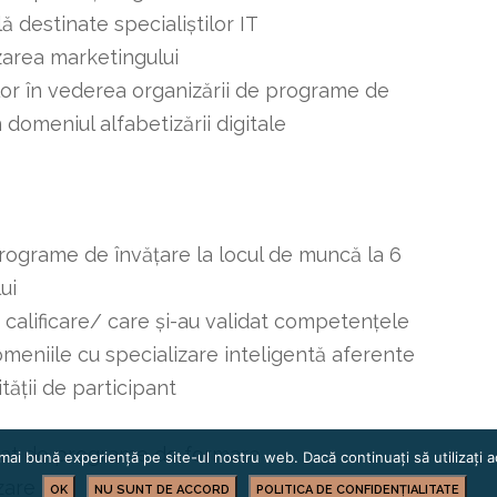
 destinate specialiștilor IT
izarea marketingului
ilor în vederea organizării de programe de
 domeniul alfabetizării digitale
programe de învățare la locul de muncă la 6
ui
calificare/ care și-au validat competențele
eniile cu specializare inteligentă aferente
ății de participant
ciat de programe de formare
mai bună experiență pe site-ul nostru web. Dacă continuați să utilizați
zare
OK
NU SUNT DE ACCORD
POLITICA DE CONFIDENȚIALITATE