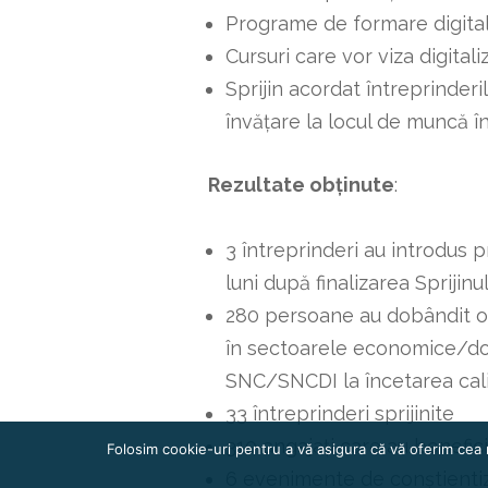
Programe de formare digitală
Cursuri care vor viza digital
Sprijin acordat întreprinder
învățare la locul de muncă în
Rezultate obținute
:
3 întreprinderi au introdus 
luni după finalizarea Sprijinul
280 persoane au dobândit o 
în sectoarele economice/dom
SNC/SNCDI la încetarea calit
33 întreprinderi sprijinite
310 angajați care au benefi
Folosim cookie-uri pentru a vă asigura că vă oferim cea 
6 evenimente de conștienti