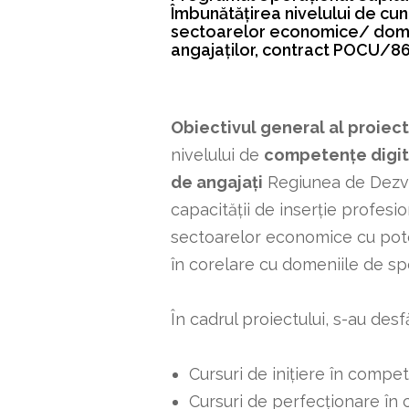
Îmbunătățirea nivelului de cu
sectoarelor economice/ domen
angajaților, contract POCU/
Obiectivul general al proiect
nivelului de
competențe digita
de angajați
Regiunea de Dezvo
capacității de inserție profesio
sectoarelor economice cu pote
în corelare cu domeniile de sp
În cadrul proiectului, s-au de
Cursuri de inițiere în compe
Cursuri de perfecționare în