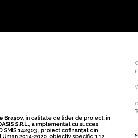
C
p
V
C
T
ie Brașov
, în calitate de lider de proiect, în
SIS S.R.L.
, a implementat cu succes
 ID SMIS 142903 , proiect cofinanțat din
N
 Uman 2014-2020, obiectiv specific 3.12: