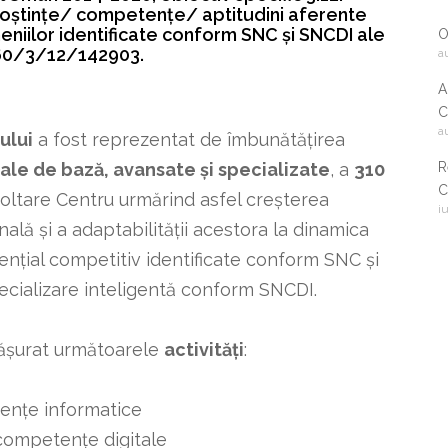
noștințe/ competențe/ aptitudini aferente
iilor identificate conform SNC și SNCDI ale
O
860/3/12/142903.
a
A
C
a
2
ului
a fost reprezentat de îmbunătățirea
R
le de bază, avansate și specializate
, a
310
C
ltare Centru urmărind asfel creșterea
i
i
nală și a adaptabilității acestora la dinamica
c
nțial competitiv identificate conform SNC și
ecializare inteligentă conform SNCDI.
sfășurat următoarele
activități
:
tențe informatice
 competențe digitale