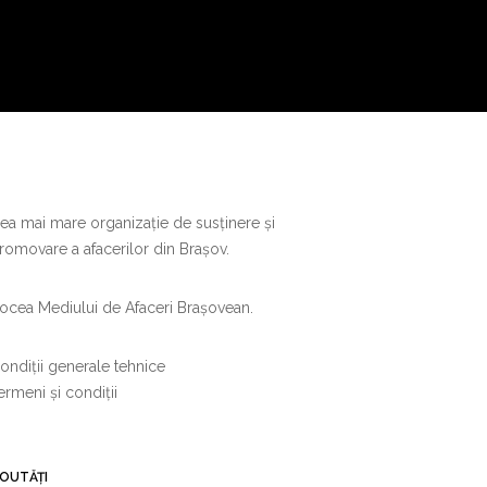
ea mai mare organizație de susținere și
romovare a afacerilor din Brașov.
ocea Mediului de Afaceri Brașovean.
ondiții generale tehnice
ermeni și condiții
OUTĂȚI