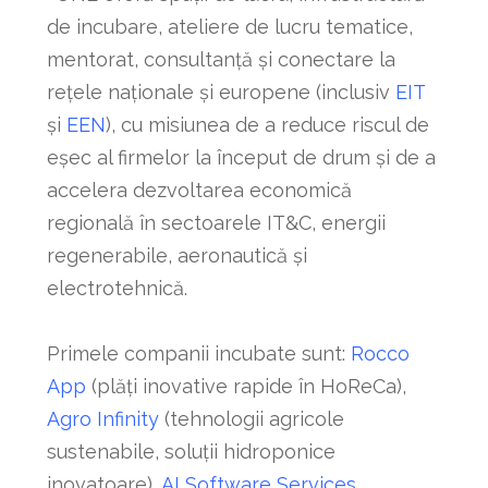
de incubare, ateliere de lucru tematice,
mentorat, consultanță și conectare la
rețele naționale și europene (inclusiv
EIT
și
EEN
), cu misiunea de a reduce riscul de
eșec al firmelor la început de drum și de a
accelera dezvoltarea economică
regională în sectoarele IT&C, energii
regenerabile, aeronautică și
electrotehnică.
Primele companii incubate sunt:
Rocco
App
(plăți inovative rapide în HoReCa),
Agro Infinity
(tehnologii agricole
sustenabile, soluții hidroponice
inovatoare),
AI Software Services