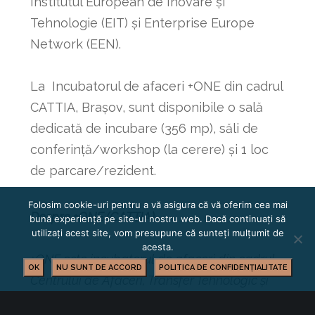
Institutul European de Inovare și
Tehnologie (EIT) și Enterprise Europe
Network (EEN).
La Incubatorul de afaceri +ONE din cadrul
CATTIA, Brașov, sunt disponibile o sală
dedicată de incubare (356 mp), săli de
conferință/workshop (la cerere) și 1 loc
de parcare/rezident.
Folosim cookie-uri pentru a vă asigura că vă oferim cea mai
Despre +ONE (CATTIA)
bună experiență pe site-ul nostru web. Dacă continuați să
utilizați acest site, vom presupune că sunteți mulțumit de
acesta.
+ONE este incubatorul de afaceri din cadrul
OK
NU SUNT DE ACCORD
POLITICA DE CONFIDENȚIALITATE
Centrului de Afaceri, Transfer Tehnologic și
Incubator de Afaceri (CATTIA) Brașov,