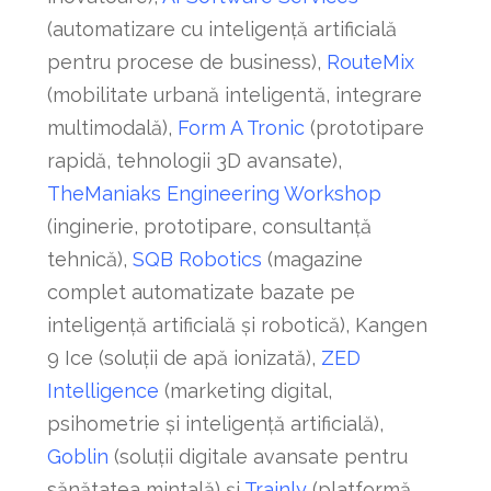
(automatizare cu inteligență artificială
pentru procese de business),
RouteMix
(mobilitate urbană inteligentă, integrare
multimodală),
Form A Tronic
(prototipare
rapidă, tehnologii 3D avansate),
TheManiaks Engineering Workshop
(inginerie, prototipare, consultanță
tehnică),
SQB Robotics
(magazine
complet automatizate bazate pe
inteligență artificială și robotică), Kangen
9 Ice (soluții de apă ionizată),
ZED
Intelligence
(marketing digital,
psihometrie și inteligență artificială),
Goblin
(soluții digitale avansate pentru
sănătatea mintală) și
Trainly
(platformă