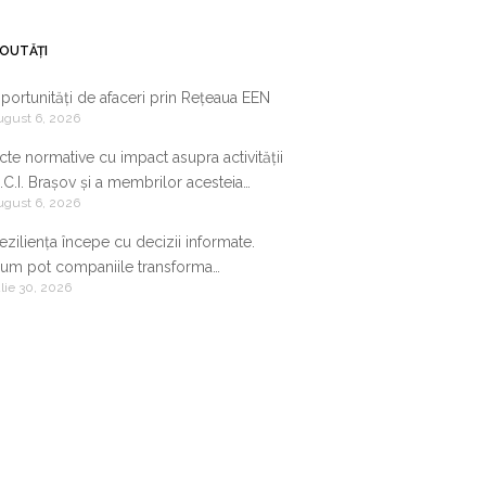
OUTĂȚI
portunități de afaceri prin Rețeaua EEN
ugust 6, 2026
cte normative cu impact asupra activității
.C.I. Brașov și a membrilor acesteia
ugust 6, 2026
9.07.2026-05.08.2026
eziliența începe cu decizii informate.
um pot companiile transforma
ulie 30, 2026
nformația de business într-un avantaj
ompetitiv