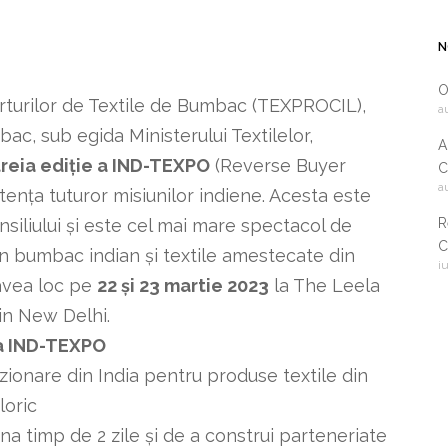
N
O
rturilor de Textile de Bumbac (TEXPROCIL),
a
ac, sub egida Ministerului Textilelor,
A
reia ediție a IND-TEXPO
(Reverse Buyer
C
a
2
istența tuturor misiunilor indiene. Acesta este
R
iliului și este cel mai mare spectacol de
C
in bumbac indian și textile amestecate din
i
i
avea loc pe
22 și 23 martie 2023
la The Leela
c
n New Delhi.
la IND-TEXPO
ionare din India pentru produse textile din
loric
na timp de 2 zile și de a construi parteneriate