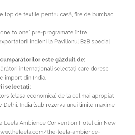
de top de textile pentru casă, fire de bumbac,
e „one to one” pre-programate între
xportatorii indieni la Pavilionul B2B special
cumpărătorilor este găzduit de:
ători internaționali selectați care doresc
e import din India.
i selectați:
întors (clasa economică) de la cel mai apropiat
w Delhi, India (sub rezerva unei limite maxime
 The Leela Ambience Convention Hotel din New
/www.theleela.com/the-leela-ambience-