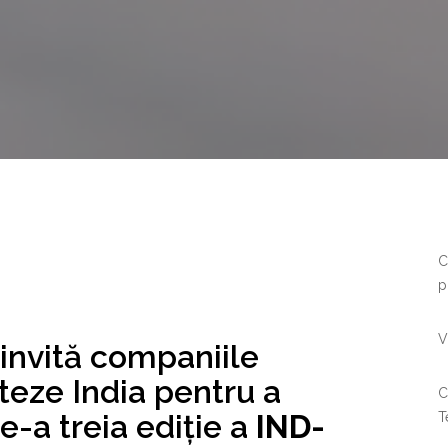
C
p
V
invită companiile
teze India pentru a
C
e-a treia ediție a
IND-
T