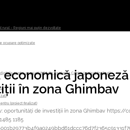
ul rural – Regiuni mai puțin dezvoltate
 de ocupare optimizate
ia economică japoneză 
digitale pentru angajații IMM din Regiunea Centru (proiect finalizat)
tiții în zona Ghimbav
t)
izat)
tru (proiect finalizat)
 oportunități de investiții în zona Ghimbav
https://c
1485
1185
8348001b29773b4f9a0249bbd61dccc76d7f2365c91331