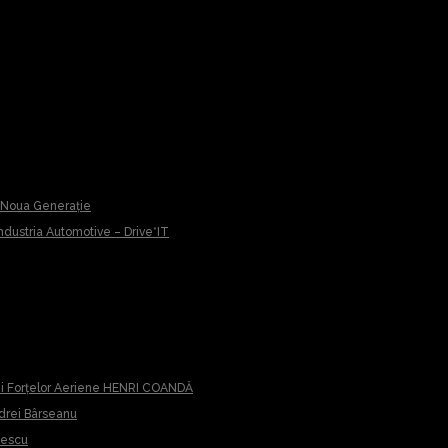
u Noua Generație
 Industria Automotive – Drive*IT
iei Forțelor Aeriene HENRI COANDĂ
ndrei Bârseanu
cescu