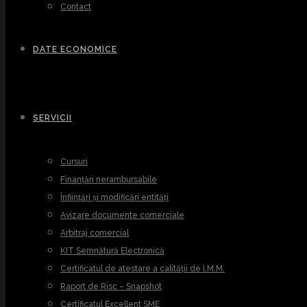
Contact
DATE ECONOMICE
SERVICII
Cursuri
Finanțări nerambursabile
Înființări și modificări entități
Avizare documente comerciale
Arbitraj comercial
KIT Semnătură Electronică
Certificatul de atestare a calității de I.M.M.
Raport de Risc – Snapshot
Certificatul Excellent SME