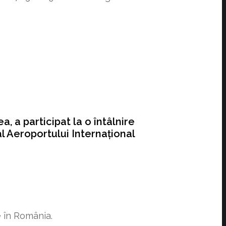
, a participat la o întâlnire
al Aeroportului Internațional
e în România.