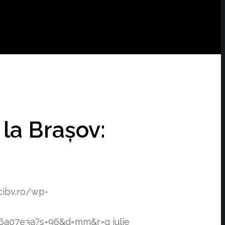
la Brașov:
cibv.ro/wp-
f76a07e3a?s=96&d=mm&r=g
iulie