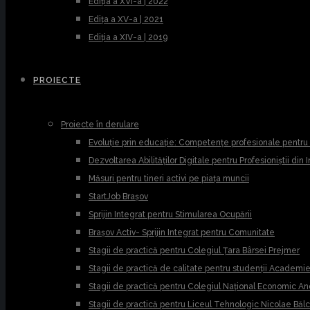
Ediția a XVI-a | 2022
Edița a XV-a | 2021
Ediția a XIV-a | 2019
PROIECTE
Proiecte în derulare
Evoluție prin educație: Competențe profesionale pentr
Dezvoltarea Abilităților Digitale pentru Profesioniștii din
Măsuri pentru tineri activi pe piața muncii
StartJob Brașov
Sprijin Integrat pentru Stimularea Ocupării
Brașov Activ- Sprijin Integrat pentru Comunitate
Stagii de practică pentru Colegiul Țara Bârsei Prejmer
Stagii de practică de calitate pentru studenții Academ
Stagii de practică pentru Colegiul Național Economic A
Stagii de practică pentru Liceul Tehnologic Nicolae Băl