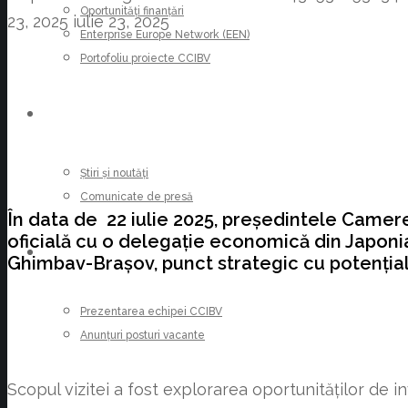
Oportunități finanțări
23, 2025
iulie 23, 2025
Enterprise Europe Network (EEN)
Portofoliu proiecte CCIBV
ȘTIRI
Știri și noutăți
Comunicate de presă
În data de 22 iulie 2025, președintele Camerei 
oficială cu o delegație economică din Japonia.
CARIERE
Ghimbav-Brașov, punct strategic cu potențial i
Prezentarea echipei CCIBV
Anunțuri posturi vacante
Scopul vizitei a fost explorarea oportunităților de 