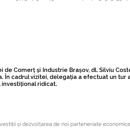
de Comerț și Industrie Brașov, dl. Silviu Costea
 În cadrul vizitei, delegația a efectuat un tur 
nvestițional ridicat.
investiții și dezvoltarea de noi parteneriate economic