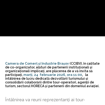
Camera de Comerț și Industrie Brașov
(CCIBV), în calitate
de co-organizator, alături de partenerii instituționali și
organizaționali implicați, are plăcerea de a vă invita să
participați,
marți, 24 februarie 2026, ora 11:00
,
la
întâlnirea de lucru dedicată dezvoltării turismului și
consolidării colaborării dintre tour-operatori, agenții de
turism, sectorul HORECA și partenerii din domeniul aviației.
Întâlnirea va reuni reprezentanți ai tour-