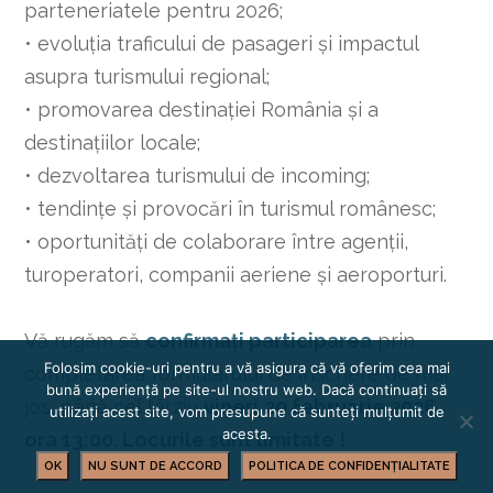
parteneriatele pentru 2026;
• evoluția traficului de pasageri și impactul
asupra turismului regional;
• promovarea destinației România și a
destinațiilor locale;
• dezvoltarea turismului de incoming;
• tendințe și provocări în turismul românesc;
• oportunități de colaborare între agenții,
turoperatori, companii aeriene și aeroporturi.
Vă rugăm să
confirmați participarea
prin
Folosim cookie-uri pentru a vă asigura că vă oferim cea mai
completarea formularului de înscriere de mai
bună experiență pe site-ul nostru web. Dacă continuați să
jos, până cel târziu
vineri
20
februarie 2026,
utilizați acest site, vom presupune că sunteți mulțumit de
acesta.
ora 13:00.
Locurile sunt limitate !
OK
NU SUNT DE ACCORD
POLITICA DE CONFIDENȚIALITATE