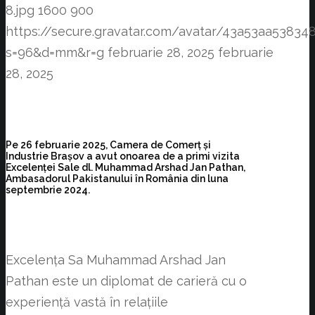
8.jpg
1600
900
https://secure.gravatar.com/avatar/43a53aa538
s=96&d=mm&r=g
februarie 28, 2025
februarie
28, 2025
Pe 26 februarie 2025, Camera de Comerț și
Industrie Brașov a avut onoarea de a primi vizita
Excelenței Sale dl. Muhammad Arshad Jan Pathan,
Ambasadorul Pakistanului în România din luna
septembrie 2024.
Excelența Sa Muhammad Arshad Jan
Pathan este un diplomat de carieră cu o
experiență vastă în relațiile