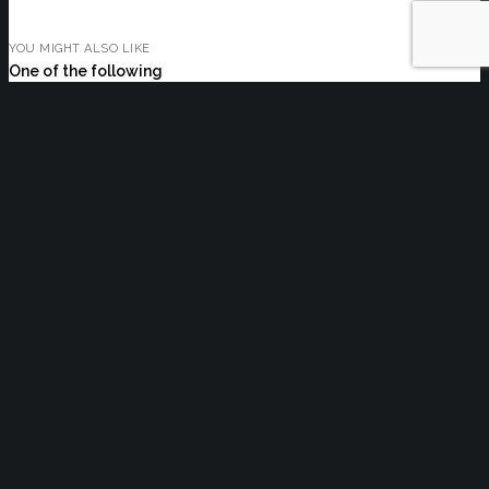
YOU MIGHT ALSO LIKE
One of the following
Facilități și servicii vamale eficientizate
în județul Covasna
Consultare dedicată modificării și
completării Legii nr. 678/2001 privind
prevenirea și combaterea traficului de
persoane
Planul afacerii tale urmează linii clare.
Realitatea își creează propriul traseu –
GROUPAMA