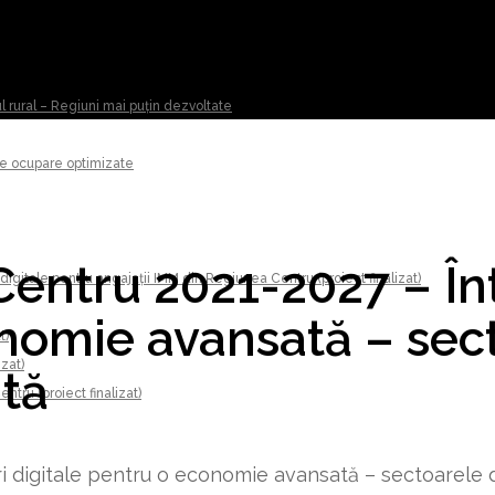
ul rural – Regiuni mai puțin dezvoltate
 de ocupare optimizate
entru 2021-2027 – Înt
digitale pentru angajații IMM din Regiunea Centru (proiect finalizat)
onomie avansată – sec
t)
izat)
ntă
tru (proiect finalizat)
i digitale pentru o economie avansată – sectoarele d