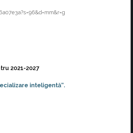
f76a07e3a?s=96&d=mm&r=g
ntru 2021-2027
ecializare inteligentă”
.