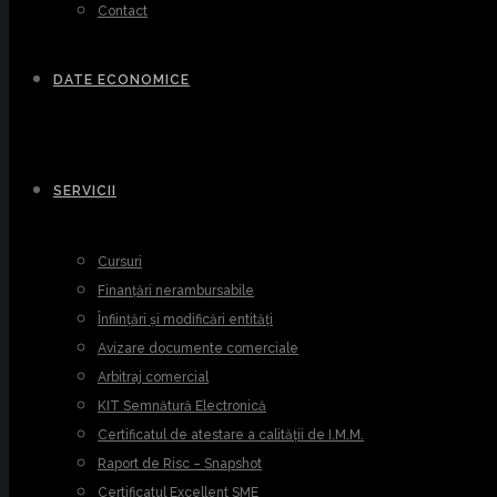
Contact
DATE ECONOMICE
SERVICII
Cursuri
Finanțări nerambursabile
Înființări și modificări entități
Avizare documente comerciale
Arbitraj comercial
KIT Semnătură Electronică
Certificatul de atestare a calității de I.M.M.
Raport de Risc – Snapshot
Certificatul Excellent SME