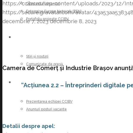
https://ccibv.ro/wp-content/uploads/2023/12/Intre
Oportunități finanțări
Enterprise Europe Network (EEN)
https://secure.gravatar.com/avatar/43a53aa53
Portofoliu proiecte CCIBV
decembrie 7, 2023
decembrie 8, 2023
ȘTIRI
Știri și noutăți
Comunicate de presă
Camera de Comerț și Industrie Brașov anunță
CARIERE
”Acțiunea 2.2 – Întreprinderi digitale
Prezentarea echipei CCIBV
Anunțuri posturi vacante
Detalii despre apel: