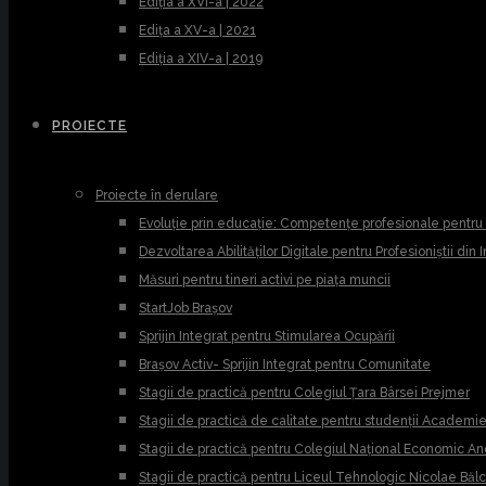
Ediția a XVI-a | 2022
Edița a XV-a | 2021
Ediția a XIV-a | 2019
PROIECTE
Proiecte în derulare
Evoluție prin educație: Competențe profesionale pentr
Dezvoltarea Abilităților Digitale pentru Profesioniștii din
Măsuri pentru tineri activi pe piața muncii
StartJob Brașov
Sprijin Integrat pentru Stimularea Ocupării
Brașov Activ- Sprijin Integrat pentru Comunitate
Stagii de practică pentru Colegiul Țara Bârsei Prejmer
Stagii de practică de calitate pentru studenții Academ
Stagii de practică pentru Colegiul Național Economic A
Stagii de practică pentru Liceul Tehnologic Nicolae Băl