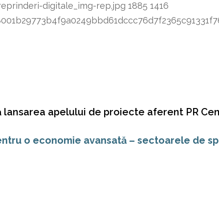
prinderi-digitale_img-rep.jpg
1885
1416
8348001b29773b4f9a0249bbd61dccc76d7f2365c91331
 lansarea apelului de proiecte aferent PR Ce
 pentru o economie avansată – sectoarele de sp