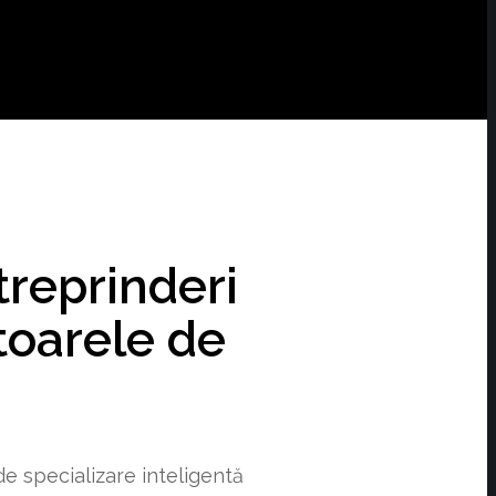
reprinderi
toarele de
e specializare inteligentă