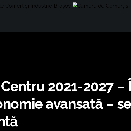
Centru 2021-2027 – Î
conomie avansată – s
ntă