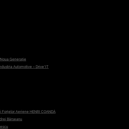
u Noua Generație
 Industria Automotive – Drive*IT
iei Forțelor Aeriene HENRI COANDĂ
ndrei Bârseanu
cescu