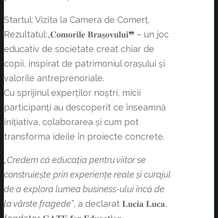
Startul: Vizita la Camera de Comerț.
Rezultatul:„𝐂𝐨𝐦𝐨𝐫𝐢𝐥𝐞 𝐁𝐫𝐚𝐬̗𝐨𝐯𝐮𝐥𝐮𝐢❞ – un joc
educativ de societate creat chiar de
copii, inspirat de patrimoniul orașului și
valorile antreprenoriale.
Cu sprijinul experților noștri, micii
participanți au descoperit ce înseamnă
inițiativa, colaborarea și cum pot
transforma ideile în proiecte concrete.
„Credem că educația pentru viitor se
construiește prin experiențe reale și curajul
de a explora lumea business-ului încă de
la vârste fragede”
, a declarat 𝐋𝐮𝐜𝐢𝐚 𝐋𝐮𝐜𝐚,