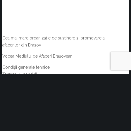
Cea mai mare organizație de susținere și promovare a
afacerilor din Brașov.
Vocea Mediului de Afaceri Brașovean.
Condiții generale tehnice
Termeni și condiții
NOUTĂȚI
Oportunități de afaceri prin Rețeaua EEN
august 6, 2026
Acte normative cu impact asupra activității C.C.I.
Brașov și a membrilor acesteia 29.07.2026-
05.08.2026