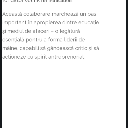
fondator 𝐆𝐀𝐓𝐄 𝐟𝐨𝐫 𝐄𝐝𝐮𝐜𝐚𝐭𝐢𝐨𝐧.
Această colaborare marchează un pas
important în apropierea dintre educație
și mediul de afaceri – o legătură
esențială pentru a forma liderii de
mâine, capabili să gândească critic și să
acționeze cu spirit antreprenorial.