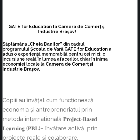
GATE for Education la Camera de Comerț și
Industrie Brașov!
Săptămâna „
Cheia Banilor”
din cadrul
programului
Școala de Vară GATE for Education
a
adus o experiență memorabilă pentru cei mici: o
incursiune reală în lumea afacerilor, chiar în inima
economiei locale la
Camera de Comerț și
Industrie Brașov.
Copiii au învățat cum funcționează
economia și antreprenoriatul prin
metoda internațională 𝐏𝐫𝐨𝐣𝐞𝐜𝐭-𝐁𝐚𝐬𝐞𝐝
𝐋𝐞𝐚𝐫𝐧𝐢𝐧𝐠 (𝐏𝐁𝐋)– învățare activă, prin
proiecte reale și colaborare.