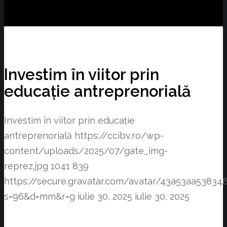
Investim în viitor prin
educație antreprenorială
Investim în viitor prin educație
antreprenorială
https://ccibv.ro/wp-
content/uploads/2025/07/gate_img-
reprez.jpg
1041
839
https://secure.gravatar.com/avatar/43a53aa538
s=96&d=mm&r=g
iulie 30, 2025
iulie 30, 2025