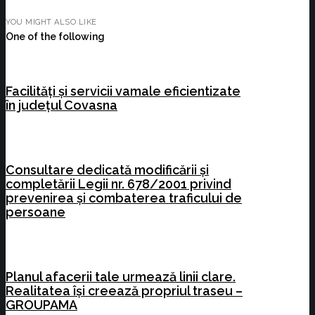
YOU MIGHT ALSO LIKE
One of the following
Facilități și servicii vamale eficientizate
în județul Covasna
Consultare dedicată modificării și
completării Legii nr. 678/2001 privind
prevenirea și combaterea traficului de
persoane
Planul afacerii tale urmează linii clare.
Realitatea își creează propriul traseu –
GROUPAMA