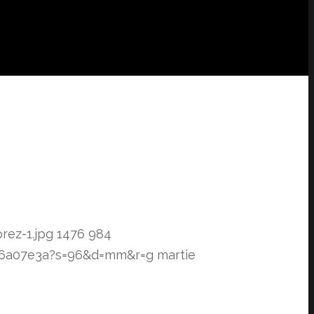
rez-1.jpg
1476
984
f76a07e3a?s=96&d=mm&r=g
martie