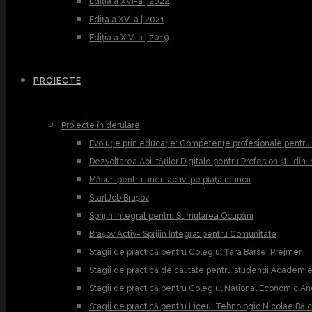
Ediția a XVI-a | 2022
Edița a XV-a | 2021
Ediția a XIV-a | 2019
PROIECTE
Proiecte în derulare
Evoluție prin educație: Competențe profesionale pentr
Dezvoltarea Abilităților Digitale pentru Profesioniștii din
Măsuri pentru tineri activi pe piața muncii
StartJob Brașov
Sprijin Integrat pentru Stimularea Ocupării
Brașov Activ- Sprijin Integrat pentru Comunitate
Stagii de practică pentru Colegiul Țara Bârsei Prejmer
Stagii de practică de calitate pentru studenții Academ
Stagii de practică pentru Colegiul Național Economic A
Stagii de practică pentru Liceul Tehnologic Nicolae Băl