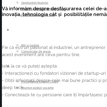
Oportunități finanțări
Vă informăm despre desfășurarea celei de-a 
Enterprise Europe Network (EEN)
inovația, tehnologia cât și posibilitățile nem
Portofoliu proiecte CCIBV
ȘTIRI
Știri și noutăți
Fie că ești un pasionat al industriei, un antrepreno
Comunicate de presă
acest eveniment are ceva pentru tine.
Iată la ce vă puteți aștepta:
CARIERE
• Interacționezi cu fondatori vizionari de startup-u
• Obții informații despre cele mai bune practici și p
Prezentarea echipei CCIBV
deep tech
Anunțuri posturi vacante
• Conectează-te cu persoane care îți împărtășesc pa