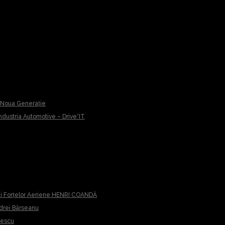
u Noua Generație
 Industria Automotive – Drive*IT
iei Forțelor Aeriene HENRI COANDĂ
ndrei Bârseanu
cescu