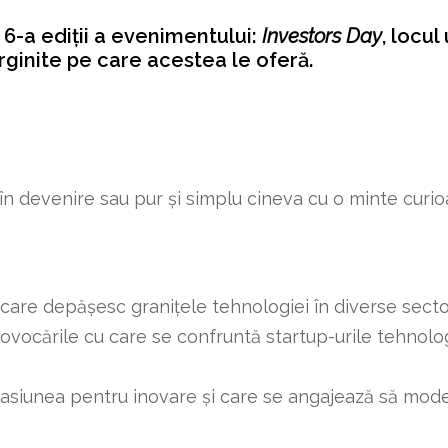
6-a ediții a evenimentului:
Investors Day
, locul
ărginite pe care acestea le oferă.
r în devenire sau pur și simplu cineva cu o minte curi
ri care depășesc granițele tehnologiei în diverse sect
rovocările cu care se confruntă startup-urile tehnolo
siunea pentru inovare și care se angajează să model