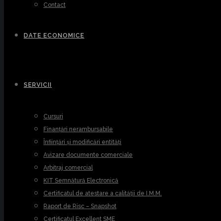
Contact
DATE ECONOMICE
SERVICII
Cursuri
Finanțări nerambursabile
Înființări și modificări entități
Avizare documente comerciale
Arbitraj comercial
KIT Semnătură Electronică
Certificatul de atestare a calității de I.M.M.
Raport de Risc – Snapshot
Certificatul Excellent SME