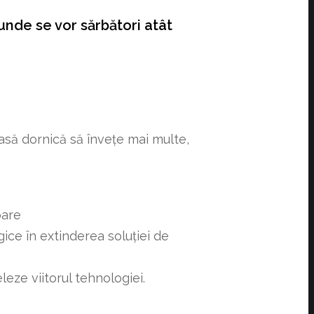
 unde se vor sărbători atât
oasă dornică să învețe mai multe,
oare
gice în extinderea soluției de
eze viitorul tehnologiei.