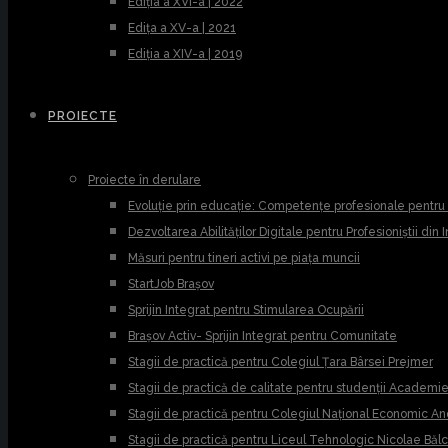
Ediția a XVI-a | 2022
Edița a XV-a | 2021
Ediția a XIV-a | 2019
PROIECTE
Proiecte în derulare
Evoluție prin educație: Competențe profesionale pentr
Dezvoltarea Abilităților Digitale pentru Profesioniștii din
Măsuri pentru tineri activi pe piața muncii
StartJob Brașov
Sprijin Integrat pentru Stimularea Ocupării
Brașov Activ- Sprijin Integrat pentru Comunitate
Stagii de practică pentru Colegiul Țara Bârsei Prejmer
Stagii de practică de calitate pentru studenții Academ
Stagii de practică pentru Colegiul Național Economic A
Stagii de practică pentru Liceul Tehnologic Nicolae Băl