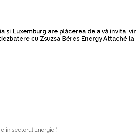
a și Luxemburg are plăcerea de a vă invita vin
n-dezbatere cu Zsuzsa Béres Energy Attaché 
ora
: 09,00 – 10,30;
Locația
: Rue Belliard 20, 1º, 1040 
e în sectorul Energiei”.