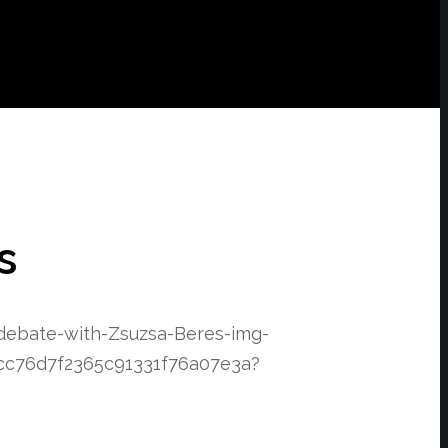
s
debate-with-Zsuzsa-Beres-img-
cc76d7f2365c91331f76a07e3a?