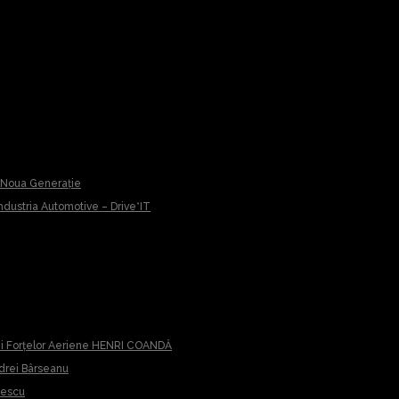
u Noua Generație
 Industria Automotive – Drive*IT
iei Forțelor Aeriene HENRI COANDĂ
ndrei Bârseanu
cescu