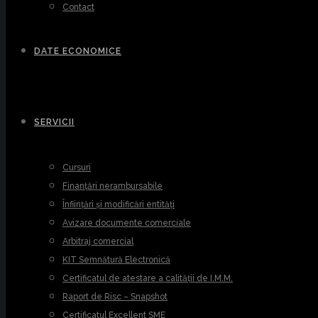
Contact
DATE ECONOMICE
SERVICII
Cursuri
Finanțări nerambursabile
Înființări și modificări entități
Avizare documente comerciale
Arbitraj comercial
KIT Semnătură Electronică
Certificatul de atestare a calității de I.M.M.
Raport de Risc – Snapshot
Certificatul Excellent SME