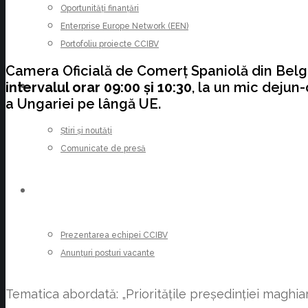
Oportunități finanțări
Enterprise Europe Network (EEN)
Portofoliu proiecte CCIBV
Camera Oficială de Comerț Spaniolă din Belgi
intervalul orar 09:00 și 10:30
, la un mic deju
ȘTIRI
a Ungariei pe lângă UE.
Știri și noutăți
Data
: 25 octombrie 2024;
Comunicate de presă
CARIERE
Prezentarea echipei CCIBV
Anunțuri posturi vacante
Tematica abordată: „Prioritățile președinției maghiar