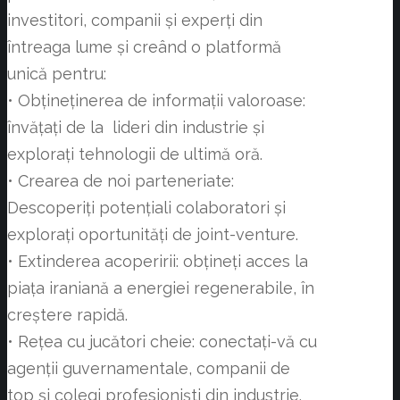
investitori, companii și experți din
întreaga lume și creând o platformă
unică pentru:
• Obțineținerea de informații valoroase:
învățați de la lideri din industrie și
explorați tehnologii de ultimă oră.
• Crearea de noi parteneriate:
Descoperiți potențiali colaboratori și
explorați oportunități de joint-venture.
• Extinderea acoperirii: obțineți acces la
piața iraniană a energiei regenerabile, în
creștere rapidă.
• Rețea cu jucători cheie: conectați-vă cu
agenții guvernamentale, companii de
top și colegi profesioniști din industrie.