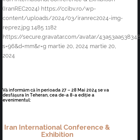
(IranREC2024)
https://ccibv.ro/wp-
content/uploads/2024/03/iranrec2024-img-
reprez.jpg
1485
1182
https://secure.gravatar.com/avatar/43a53aa538
s=96&d=mm&r=g
martie 20, 2024
martie 20,
2024
Vă informăm că în perioada 27 – 28 Mai 2024 se va
desfășura în Teheran, cea de-a 8-a ediție a
evenimentul:
Iran International Conference &
Exhibition