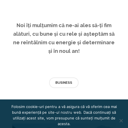
Noi îți mulțumim că ne-ai ales să-ți fim
alături, cu bune și cu rele și așteptăm să
ne reîntâlnim cu energie și determinare
și în noul an!
BUSINESS
Folosim cookie-uri pentru a vă asigura că vă oferim cea mai
YOU MIGHT ALSO LIKE
bună experiență pe site-ul nostru web. Dacă continuați să
One of the following
utilizați acest site, vom presupune că sunteți mulțumit de
acesta.