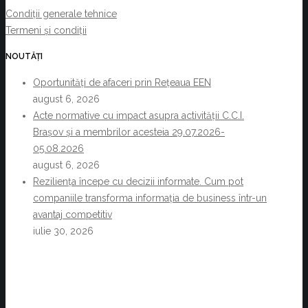
Condiții generale tehnice
Termeni și condiții
NOUTĂȚI
Oportunități de afaceri prin Rețeaua EEN
august 6, 2026
Acte normative cu impact asupra activității C.C.I.
Brașov și a membrilor acesteia 29.07.2026-
05.08.2026
august 6, 2026
Reziliența începe cu decizii informate. Cum pot
companiile transforma informația de business într-un
avantaj competitiv
iulie 30, 2026