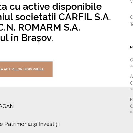
V
a cu active disponibile
iul societatii CARFIL S.A.
C
a C.N. ROMARM S.A.
T
ul în Brașov.
N
O
a
TA ACTIVELOR DISPONIBILE
A
C
a
2
R
DRAGAN
C
i
i
c
Patrimoniu și Investiții