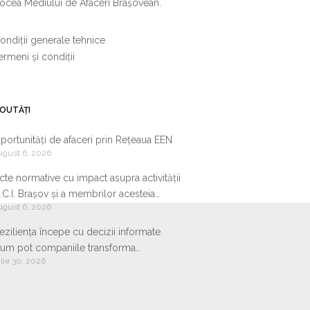
ocea Mediului de Afaceri Brașovean.
ondiții generale tehnice
ermeni și condiții
OUTĂȚI
portunități de afaceri prin Rețeaua EEN
ugust 6, 2026
cte normative cu impact asupra activității
.C.I. Brașov și a membrilor acesteia
ugust 6, 2026
9.07.2026-05.08.2026
eziliența începe cu decizii informate.
um pot companiile transforma
ulie 30, 2026
nformația de business într-un avantaj
ompetitiv