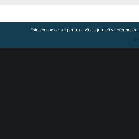
Folosim cookie-uri pentru a vă asigura că vă oferim cea 
OP
One
Lista activelor
disponibile pe luna Mai
di
2022