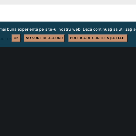
mai bună experiență pe site-ul nostru web. Dacă continuați să utilizați
OK
NU SUNT DE ACCORD
POLITICA DE CONFIDENȚIALITATE
ORTUNITĂȚI DE INVESTIȚII
YOU MIGHT ALSO LIKE
 of the following
Lista activelor
sponibile pe luna
aprilie 2022