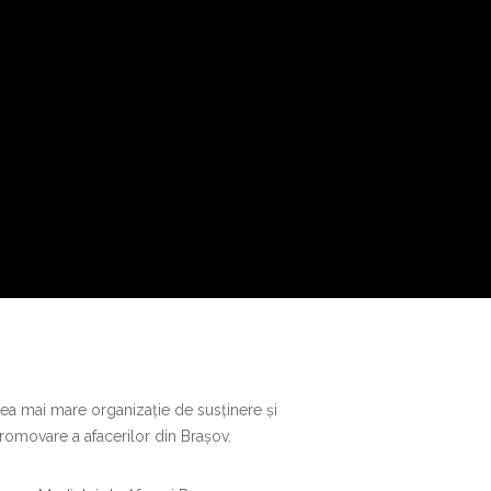
ea mai mare organizație de susținere și
romovare a afacerilor din Brașov.