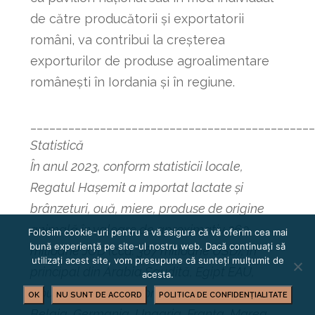
de către producătorii și exportatorii
români, va contribui la creșterea
exporturilor de produse agroalimentare
românești în Iordania și în regiune.
_____________________________________________
Statistică
În anul 2023, conform statisticii locale,
Regatul Hașemit a importat lactate și
brânzeturi, ouă, miere, produse de origine
animală în valoare de aproximativ 260
Folosim cookie-uri pentru a vă asigura că vă oferim cea mai
bună experiență pe site-ul nostru web. Dacă continuați să
milioane JOD (cca. 367 milioane USD), în
utilizați acest site, vom presupune că sunteți mulțumit de
principal din Arabia Saudită, Egipt EAU,
acesta.
Noua Zeelandă, Polonia, Olanda, Turcia,
OK
NU SUNT DE ACCORD
POLITICA DE CONFIDENȚIALITATE
Belgia, Germania, Ungaria, Franța, Marea