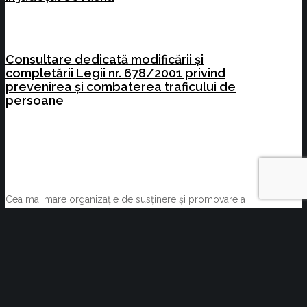
Consultare dedicată modificării și
completării Legii nr. 678/2001 privind
prevenirea și combaterea traficului de
persoane
Cea mai mare organizație de susținere și promovare a
afacerilor din Brașov.
Vocea Mediului de Afaceri Brașovean.
Condiții generale tehnice
Termeni și condiții