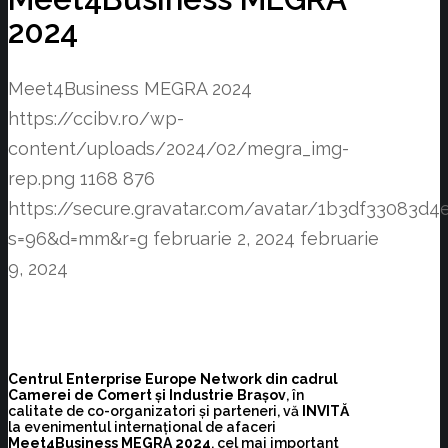
2024
Meet4Business MEGRA 2024
https://ccibv.ro/wp-
content/uploads/2024/02/megra_img-
rep.png
1168
876
https://secure.gravatar.com/avatar/1b3df3308
s=96&d=mm&r=g
februarie 2, 2024
februarie
9, 2024
Centrul Enterprise Europe Network din cadrul
Camerei de Comert și Industrie Brașov
, în
calitate de co-organizatori și parteneri, vă
INVITĂ
la evenimentul internațional de afaceri
Meet4Business MEGRA 2024
, cel mai important