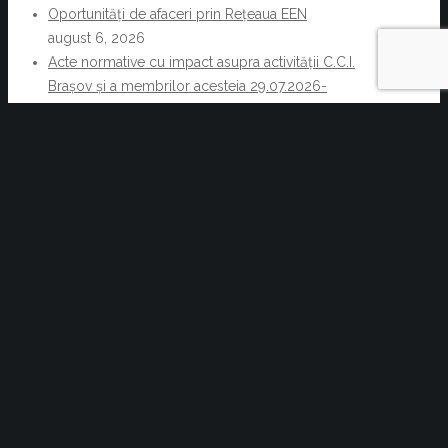
Oportunități de afaceri prin Rețeaua EEN
august 6, 2026
Acte normative cu impact asupra activității C.C.I.
Brașov și a membrilor acesteia 29.07.2026-
05.08.2026
august 6, 2026
Reziliența începe cu decizii informate. Cum pot
companiile transforma informația de business într-un
avantaj competitiv
iulie 30, 2026
Finalizarea programului de dezvoltare
,,Prezentări de impact in business și
comunicare persuasivă”