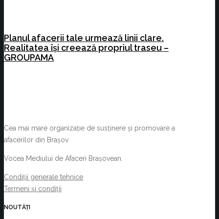
Planul afacerii tale urmează linii clare.
Realitatea își creează propriul traseu –
GROUPAMA
Cea mai mare organizație de susținere și promovare a
afacerilor din Brașov.
Vocea Mediului de Afaceri Brașovean.
Condiții generale tehnice
Termeni și condiții
NOUTĂȚI