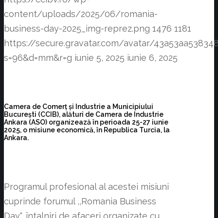
content/uploads/2025/06/romania-
business-day-2025_img-reprez.png
1476
1181
https://secure.gravatar.com/avatar/43a53aa538
s=96&d=mm&r=g
iunie 5, 2025
iunie 6, 2025
Camera de Comerţ şi Industrie a Municipiului
Bucureşti (CCIB), alături de Camera de Industrie
Ankara (ASO) organizează în perioada 25-27 iunie
2025, o misiune economică, în Republica Turcia, la
Ankara.
Programul profesional al acestei misiuni
cuprinde forumul ,,Romania Business
Day“, întalniri de afaceri organizate cu