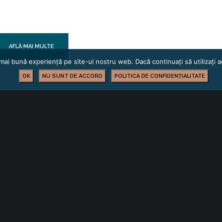
AFLĂ MAI MULTE
mai bună experiență pe site-ul nostru web. Dacă continuați să utilizați
OK
NU SUNT DE ACCORD
POLITICA DE CONFIDENȚIALITATE
mexpo.ro
PORTUNITĂȚI DE AFACERI