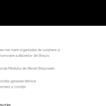
ea mai mare organizație de susținere și
romovare a afacerilor din Brașov.
ocea Mediului de Afaceri Brașovean.
ondiții generale tehnice
ermeni și condiții
OUTĂȚI