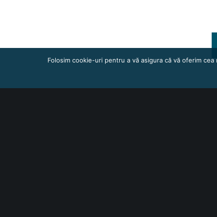
Folosim cookie-uri pentru a vă asigura că vă oferim cea 
Contact: Mihaela Costeniuc
telefon: 0749275222
e-mail: mihaela.costeniuc@ro
O