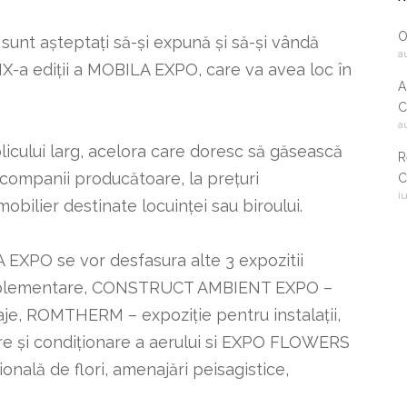
O
sunt așteptați să-și expună și să-și vândă
a
IX-a ediții a MOBILA EXPO, care va avea loc în
A
C
a
2
icului larg, acelora care doresc să găsească
R
a companii producătoare, la prețuri
C
i
i
obilier destinate locuinței sau biroului.
c
 EXPO se vor desfasura alte 3 expozitii
omplementare, CONSTRUCT AMBIENT EXPO –
isaje, ROMTHERM – expoziție pentru instalații,
ire și condiționare a aerului si EXPO FLOWERS
nală de flori, amenajări peisagistice,