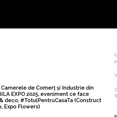
C
p
V
 Camerele de Comerț și Industrie din
C
ILA EXPO 2025, eveniment ce face
T
 & deco, #TotulPentruCasaTa (Construct
, Expo Flowers)
N