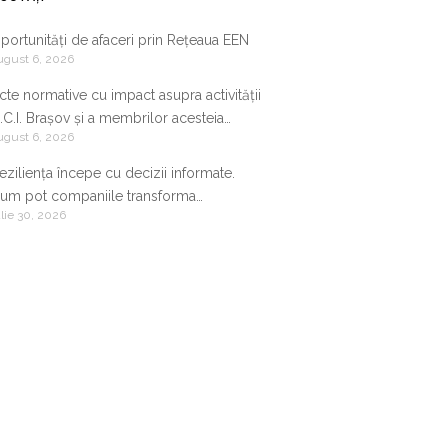
portunități de afaceri prin Rețeaua EEN
ugust 6, 2026
cte normative cu impact asupra activității
.C.I. Brașov și a membrilor acesteia
ugust 6, 2026
9.07.2026-05.08.2026
eziliența începe cu decizii informate.
um pot companiile transforma
ulie 30, 2026
nformația de business într-un avantaj
ompetitiv