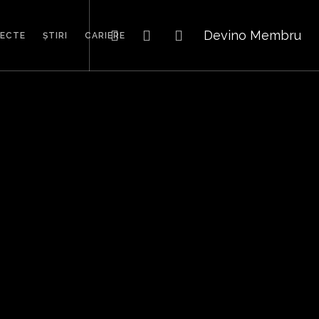
Devino Membru
IECTE
ȘTIRI
CARIERE