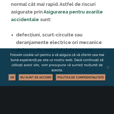
normal cât mai rapid. Astfel de riscuri
asigurate prin
Asigurarea pentru avariile
accidentale
sunt:
defec
ț
iuni, scurt-circuite sau
deranjamente electrice ori mecanice
defecte de material și de turnare,
Folosim cookie-uri pentru a vă asigura că vă oferim cea mai
erori de proiectare
bună experiență pe site-ul nostru web. Dacă continuați să
defecte de montare sau instalare,
utilizați acest site, vom presupune că sunteți mulțumit de
acesta.
execuție defectuoasă
OK
NU SUNT DE ACCORD
POLITICA DE CONFIDENȚIALITATE
nepricepere sau neglijență în utilizare
insuficiența apei în boilere, explozie,
dezmembrare cauzată de forta
centrifugă
.