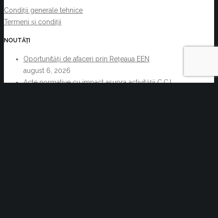
Condiții generale tehnice
Termeni și condiții
NOUTĂȚI
Oportunități de afaceri prin Rețeaua EEN
august 6, 2026
Acte normative cu impact asupra activității C.C.I.
Brașov și a membrilor acesteia 29.07.2026-
05.08.2026
august 6, 2026
Reziliența începe cu decizii informate. Cum pot
companiile transforma informația de business într-un
avantaj competitiv
iulie 30, 2026