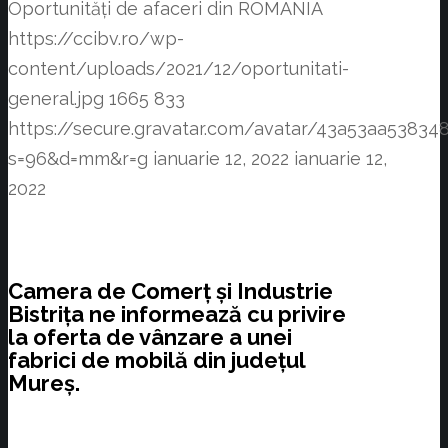
Oportunități de afaceri din ROMÂNIA
https://ccibv.ro/wp-
content/uploads/2021/12/oportunitati-
general.jpg
1665
833
https://secure.gravatar.com/avatar/43a53aa538
s=96&d=mm&r=g
ianuarie 12, 2022
ianuarie 12,
2022
Camera de Comerț și Industrie
Bistrița ne informează cu privire
la oferta de vânzare a unei
fabrici de mobilă din județul
Mureș.