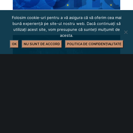
Folosim cookie-uri pentru a vă asigura că vă oferim cea mai
Oportunități de afaceri prin Rețeaua EEN
bună experiență pe site-ul nostru web. Dacă continuați să
utilizați acest site, vom presupune că sunteți mulțumit de
acesta.
OK
NU SUNT DE ACCORD
POLITICA DE CONFIDENȚIALITATE
Oportunități de afaceri internaționale