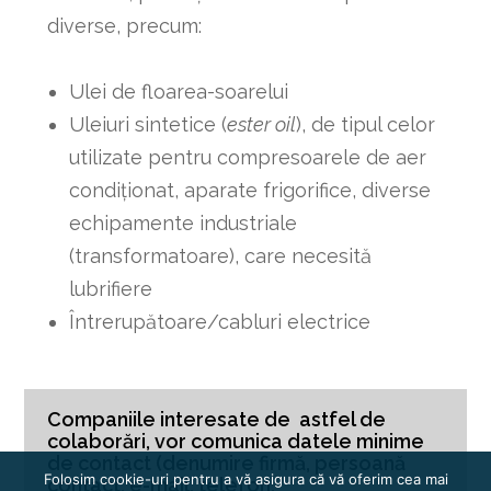
diverse, precum:
Ulei de floarea-soarelui
Uleiuri sintetice (
ester oil
), de tipul celor
utilizate pentru compresoarele de aer
condiționat, aparate frigorifice, diverse
echipamente industriale
(transformatoare), care necesită
lubrifiere
Întrerupătoare/cabluri electrice
Companiile interesate de astfel de
colaborări, vor comunica datele minime
de contact (denumire firmă, persoană
Folosim cookie-uri pentru a vă asigura că vă oferim cea mai
contact, e-mail, telefon,