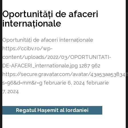
Oportunități de afaceri
internaționale
Oportunități de afaceri internaționale
https://ccibv.ro/wp-
content/uploads/2022/03/OPORTUNITATI-
DE-AFACERI_internationale.jpg
1287
962
https://secure.gravatar.com/avatar/43a53aa538
s=96&d=mm&r=g
februarie 6, 2024
februarie
7, 2024
Regatul Hașemit al Iordaniei