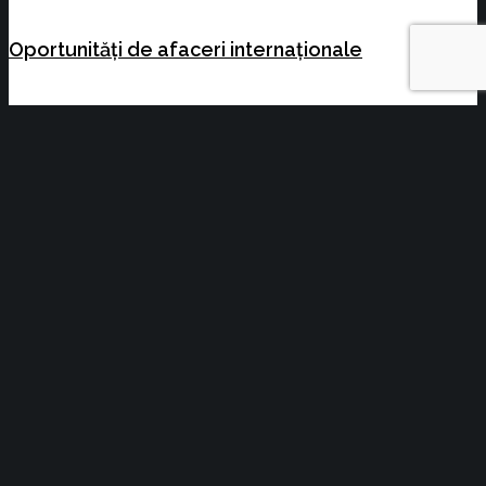
Oportunități de afaceri internaționale
D.O Security: Intervenții rapide cu zero
emisii, prin introducerea a 5 noi vehicule
electrice
Cea mai mare organizație de susținere și promovare a
afacerilor din Brașov.
Vocea Mediului de Afaceri Brașovean.
Condiții generale tehnice
Termeni și condiții