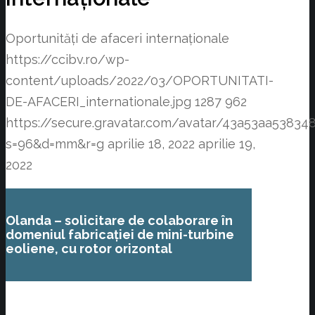
Oportunități de afaceri internaționale
https://ccibv.ro/wp-
content/uploads/2022/03/OPORTUNITATI-
DE-AFACERI_internationale.jpg
1287
962
https://secure.gravatar.com/avatar/43a53aa538
s=96&d=mm&r=g
aprilie 18, 2022
aprilie 19,
2022
Olanda – solicitare de colaborare în
domeniul fabricației de mini-turbine
eoliene, cu rotor orizontal