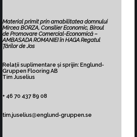
Material primit prin amabilitatea domnului
Mircea BORZA,
Consilier Economic, Biroul
de Promovare Comercial-Economică –
AMBASADA ROMANIEI
în
HAGA
Regatul
Ț
ărilor de Jos
Relații suplimentare și sprijin: Englund-
Gruppen Flooring AB
Tim Juselius
+ 46 70 437 89 08
tim.juselius@englund-gruppen.se