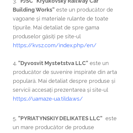
3.
”PJSC “Kryukovsky Railway Car
Building Works”
este un producător de
vagoane și materiale rulante de toate
tipurile. Mai detaliat de spre gama
produselor găsiți pe site-ul
https://kvsz.com/index.php/en/
4.
”Dyvosvit Mystetstva LLC”
este un
producător de suvenire inspirate din arta
populară. Mai detaliat despre produse și
servicii accesați prezentarea și site-ul
https://uamaze-ua.tilda.ws/
5.
”PYRIATYNSKIY DELIKATES LLC”
este
un mare producător de produse