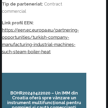
Tip de parteneriat:
Contract
commercial
Link profil EEN:
https://een.ec.europa.eu/partnering-
opportunities/turkish-company-
manufacturing-industrial-machines-
such-steam-boiler-heat
BOHR20240422020 –
Un IMM din
Croatia oferă spre vânzare un
instrument multifuncțional pentru
pompieri și caută comercianti