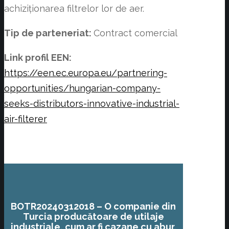
achiziționarea filtrelor lor de aer.
Tip de parteneriat:
Contract comercial
Link profil EEN:
https://een.ec.europa.eu/partnering-
opportunities/hungarian-company-
seeks-distributors-innovative-industrial-
air-filterer
BOTR20240312018 – O companie din
Turcia producătoare de utilaje
industriale, cum ar fi cazane cu abur,