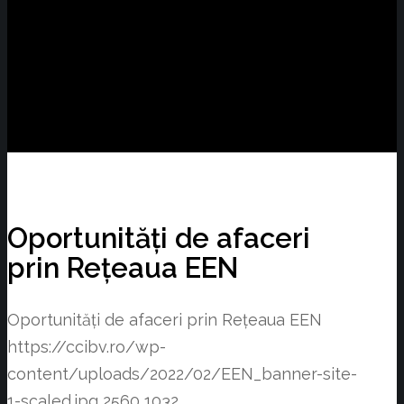
Oportunități de afaceri
prin Rețeaua EEN
Oportunități de afaceri prin Rețeaua EEN
https://ccibv.ro/wp-
content/uploads/2022/02/EEN_banner-site-
1-scaled.jpg
2560
1032