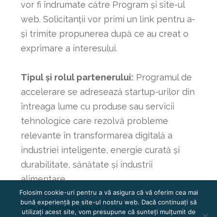
vor fi îndrumate către Program și site-ul
web. Solicitanții vor primi un link pentru a-
și trimite propunerea după ce au creat o
exprimare a interesului.
Tipul și rolul partenerului:
Programul de
accelerare se adresează startup-urilor din
întreaga lume cu produse sau servicii
tehnologice care rezolvă probleme
relevante în transformarea digitală a
industriei inteligente, energie curată și
durabilitate, sănătate și industrii
alimentare.
Folosim cookie-uri pentru a vă asigura că vă oferim cea mai
bună experiență pe site-ul nostru web. Dacă continuați să
Tip de parteneriat:
Contract de
utilizați acest site, vom presupune că sunteți mulțumit de