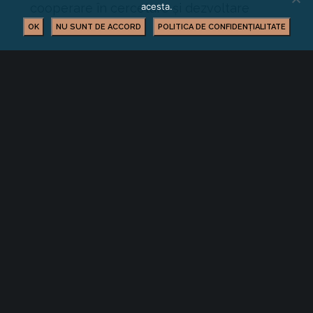
cooperare în cercetare și dezvoltare
acesta.
OK
NU SUNT DE ACCORD
POLITICA DE CONFIDENȚIALITATE
TRNL20220704001 O companie
olandeză din industria florilor caută
ambalaje complet reciclate și
reciclabile
Tara:
Olanda
Tip: Cerere
Descriere:
Compania olandeză din industria florilor
creează colecții de sezon folosind tulpini
neobișnuite pentru a oferi aranjamente
florale unice. Aceasta folosește