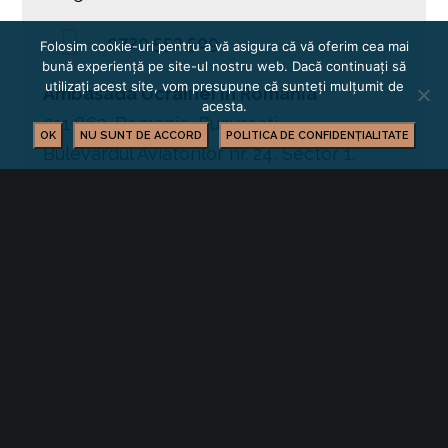
0729 552 509
Folosim cookie-uri pentru a vă asigura că vă oferim cea mai
bună experiență pe site-ul nostru web. Dacă continuați să
utilizați acest site, vom presupune că sunteți mulțumit de
Ambasada Ucrainei în România
acesta.
011 862, Romania, București,
OK
NU SUNT DE ACCORD
POLITICA DE CONFIDENȚIALITATE
Bulevardul Aviatorilor nr. 24, Sector 1.
Telefon: (+4021) 230 36 60
Fax: +(4021) 230 36 61
e-mail:
emb_ro@mfa.gov.ua
Website: romania.mfa.gov.ua
https://www.facebook.com/Ukr.Embassy.Roma
OPORTUNITĂȚI DE AFACERI