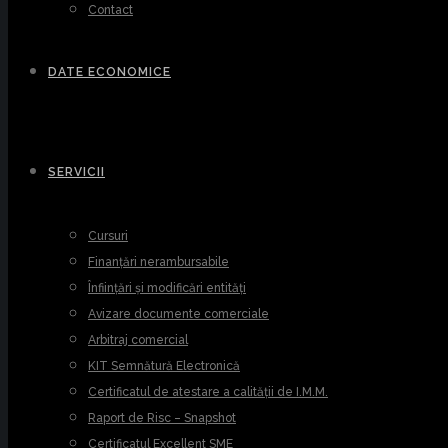
Contact
DATE ECONOMICE
SERVICII
Cursuri
Finanțări nerambursabile
Înființări și modificări entități
Avizare documente comerciale
Arbitraj comercial
KIT Semnătură Electronică
Certificatul de atestare a calității de I.M.M.
Raport de Risc – Snapshot
Certificatul Excellent SME