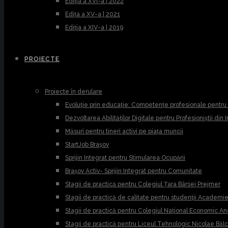
Ediția a XVI-a | 2022
Edița a XV-a | 2021
Ediția a XIV-a | 2019
PROIECTE
Proiecte în derulare
Evoluție prin educație: Competențe profesionale pentr
Dezvoltarea Abilităților Digitale pentru Profesioniștii din
Măsuri pentru tineri activi pe piața muncii
StartJob Brașov
Sprijin Integrat pentru Stimularea Ocupării
Brașov Activ- Sprijin Integrat pentru Comunitate
Stagii de practică pentru Colegiul Țara Bârsei Prejmer
Stagii de practică de calitate pentru studenții Academ
Stagii de practică pentru Colegiul Național Economic A
Stagii de practică pentru Liceul Tehnologic Nicolae Băl