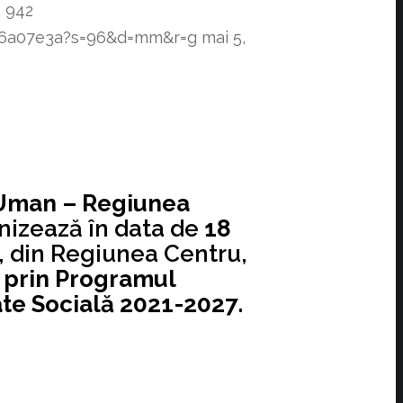
6
942
f76a07e3a?s=96&d=mm&r=g
mai 5,
 Uman – Regiunea
anizează în data de
18
li, din Regiunea Centru,
e prin Programul
te Socială 2021-2027.