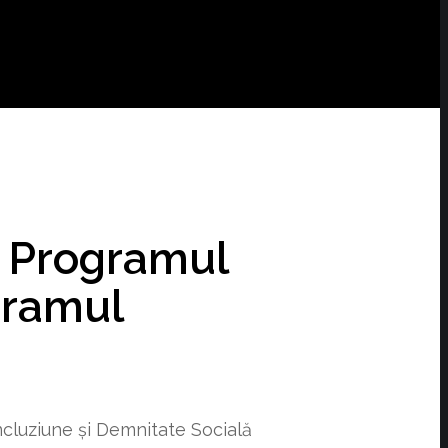
in Programul
gramul
ncluziune şi Demnitate Socială