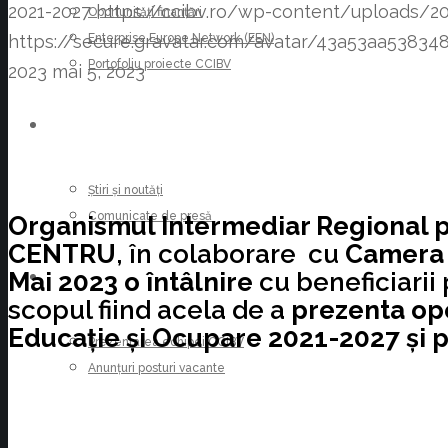
2021-2027
https://ccibv.ro/wp-content/uploads
Oportunități finanțări
Enterprise Europe Network (EEN)
https://secure.gravatar.com/avatar/43a53aa53
Portofoliu proiecte CCIBV
2023
mai 5, 2023
ȘTIRI
Știri și noutăți
Comunicate de presă
Organismul Intermediar Regional 
CENTRU
, în colaborare cu
Camera d
Mai 2023
o întâlnire
cu beneficiarii 
CARIERE
scopul fiind acela de a
prezenta opo
Educaţie şi Ocupare 2021-2027 şi p
Prezentarea echipei CCIBV
Anunțuri posturi vacante