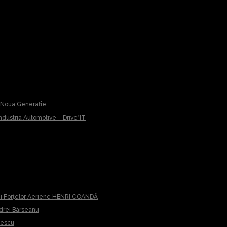
u Noua Generație
 Industria Automotive – Drive*IT
iei Forțelor Aeriene HENRI COANDĂ
ndrei Bârseanu
cescu