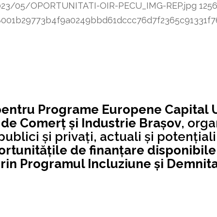
/2023/05/OPORTUNITATI-OIR-PECU_IMG-REP.jpg
125
8348001b29773b4f9a0249bbd61dccc76d7f2365c91331
pentru Programe Europene Capital
e Comerț și Industrie Brașov
, org
publici și privați, actuali şi potenţia
rtunităţile de finanţare disponibil
rin Programul Incluziune şi Demnita