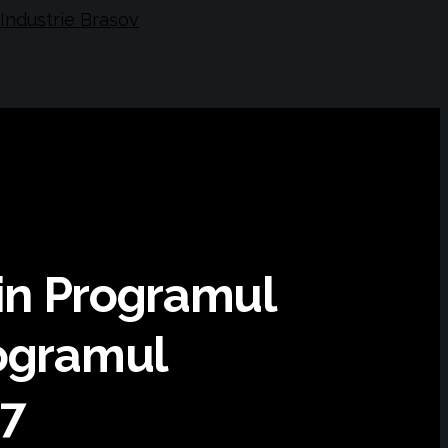
rin Programul
rogramul
27