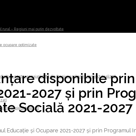
ul rural – Regiuni mai puțin dezvoltate
 de ocupare optimizate
anţare disponibile pr
digitale pentru angajații IMM din Regiunea Centru (proiect finalizat)
2021-2027 şi prin Pro
t)
izat)
ate Socială 2021-2027
tru (proiect finalizat)
mul Educaţie şi Ocupare 2021-2027 şi prin Programul I