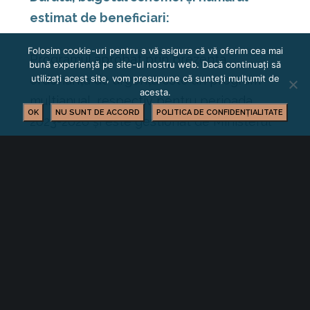
estimat de beneficiari:
Folosim cookie-uri pentru a vă asigura că vă oferim cea mai
Programul aprobat prin prezenta
bună experiență pe site-ul nostru web. Dacă continuați să
utilizați acest site, vom presupune că sunteți mulțumit de
ordonanță de urgență este un program
acesta.
multianual, respectiv pentru perioada
OK
NU SUNT DE ACCORD
POLITICA DE CONFIDENȚIALITATE
2023-2026 și este gestionat de Ministerul
Agriculturii și Dezvoltării Rurale.
Se pot emite acorduri pentru finanţare în
baza prezentei scheme până la data de
31 decembrie 2026, cu respectarea
legislaţiei europene în domeniul ajutorului
de stat în vigoare la momentul emiterii
acordurilor de finanțare şi a hărţii
regionale autorizate de Comisia