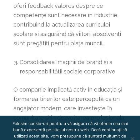
oferi feedback valoros despre ce
competențe sunt necesare în industrie,
contribuind la actualizarea curriculei
școlare și asigurând că viitorii absolvenți
sunt pregătiți pentru piața muncii.
Consolidarea imaginii de brand și a
responsabilității sociale corporative
O companie implicată activ în educația și
formarea tinerilor este percepută ca un
angajator modern, care investește în
comunitate și în dezvoltarea profesională.
Folosim cookie-uri pentru a vă asigura că vă oferim cea mai
Acest aspect aduce multe beneficii,
bună experiență pe site-ul nostru web. Dacă continuați să
printre care atragerea de noi angajați,
utilizați acest site, vom presupune că sunteți mulțumit de