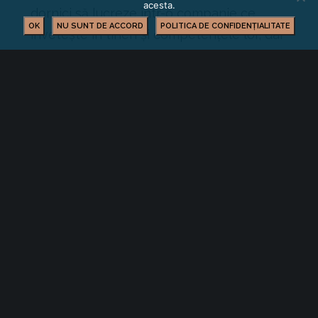
acesta.
dornici să lucreze într-o companie ce
OK
NU SUNT DE ACCORD
POLITICA DE CONFIDENȚIALITATE
invetește în tineri și competențele lor, dar
și a clienților care apreciază
responsabilitatea socială. Parteneriatul cu
o școală din comunitatea locală
consolidează relațiile cu mediul
educațional și cu societatea civilă în
general, deschizând uși pentru alte
colaborări pe viitor.
Așadar, acest proiect este o oportunitate
excelentă pentru companii de a modela
viitorul forței de muncă din Brașov. Prin
mentorat și ghidare, dumneavoastră
puteți ajuta acești elevi să devină