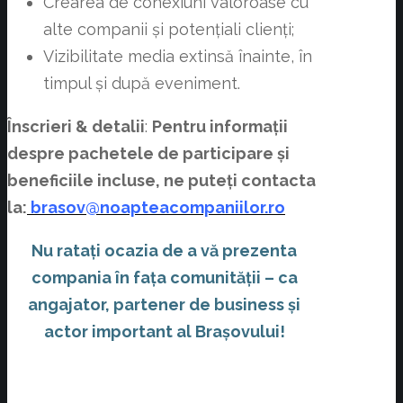
Crearea de conexiuni valoroase cu
alte companii și potențiali clienți;
Vizibilitate media extinsă înainte, în
timpul și după eveniment.
Înscrieri & detalii
:
Pentru informații
despre pachetele de participare și
beneficiile incluse, ne puteți contacta
la:
brasov@noapteacompaniilor.ro
Nu ratați ocazia de a vă prezenta
compania în fața comunității – ca
angajator, partener de business și
actor important al Brașovului!