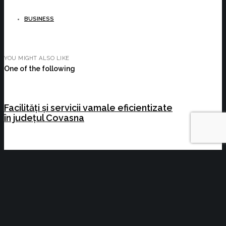
BUSINESS
YOU MIGHT ALSO LIKE
One of the following
Facilități și servicii vamale eficientizate
în județul Covasna
Consultare dedicată modificării și
completării Legii nr. 678/2001 privind
prevenirea și combaterea traficului de
persoane