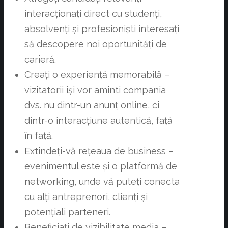
interacționați direct cu studenți,
absolvenți și profesioniști interesați
să descopere noi oportunități de
carieră.
Creați o experiență memorabilă –
vizitatorii își vor aminti compania
dvs. nu dintr-un anunț online, ci
dintr-o interacțiune autentică, față
în față.
Extindeți-vă rețeaua de business –
evenimentul este și o platformă de
networking, unde vă puteți conecta
cu alți antreprenori, clienți și
potențiali parteneri.
Beneficiați de vizibilitate media –