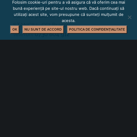
Folosim cookie-uri pentru a vă asigura că vă oferim cea mai
Pentru orice informații suplimentare, vă
bună experiență pe site-ul nostru web. Dacă continuați să
utilizați acest site, vom presupune că sunteți mulțumit de
stăm cu plăcere la dispoziție: Mark
acesta.
STANCIU , CCI Brașov,
OK
NU SUNT DE ACCORD
POLITICA DE CONFIDENȚIALITATE
telefon:
0730 804 912
e-mail:
mark.stanciu@ccibv.ro
BUSINESS
SONDAJ
YOU MIGHT ALSO LIKE
One of the following
Facilități și servicii vamale eficientizate în