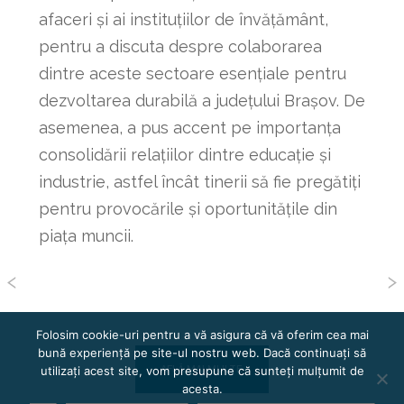
afaceri și ai instituțiilor de învățământ,
pentru a discuta despre colaborarea
dintre aceste sectoare esențiale pentru
dezvoltarea durabilă a județului Brașov. De
asemenea, a pus accent pe importanța
consolidării relațiilor dintre educație și
industrie, astfel încât tinerii să fie pregătiți
pentru provocările și oportunitățile din
piața muncii.
Folosim cookie-uri pentru a vă asigura că vă oferim cea mai
bună experiență pe site-ul nostru web. Dacă continuați să
utilizați acest site, vom presupune că sunteți mulțumit de
AFLĂ MAI MULTE
acesta.