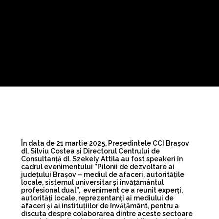
În data de 21 martie 2025, Președintele CCI Brașov
dl. Silviu Costea și Directorul Centrului de
Consultanță dl. Szekely Attila au fost speakeri în
cadrul evenimentului ”Pilonii de dezvoltare ai
județului Brașov – mediul de afaceri, autoritățile
locale, sistemul universitar și învățământul
profesional dual”, eveniment ce a reunit experți,
autorități locale, reprezentanți ai mediului de
afaceri și ai instituțiilor de învățământ, pentru a
discuta despre colaborarea dintre aceste sectoare