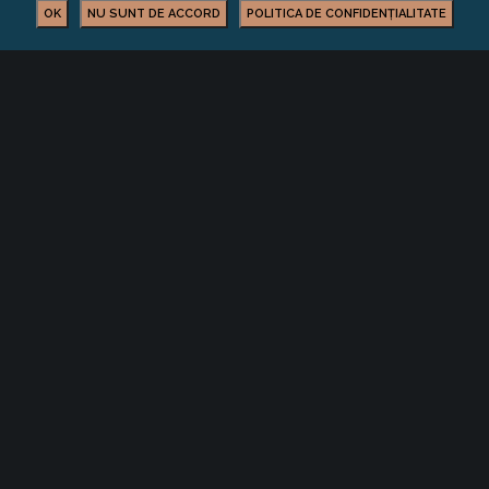
OK
NU SUNT DE ACCORD
POLITICA DE CONFIDENȚIALITATE
BUSINESS
YOU MIGHT ALSO LIKE
One of the following
Facilități și servicii vamale eficientizate în
județul Covasna
Consultare dedicată modificării și
completării Legii nr. 678/2001 privind