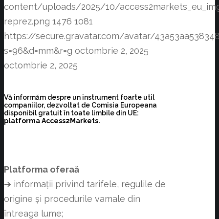
content/uploads/2025/10/access2markets_eu_im
reprez.png
1476
1081
https://secure.gravatar.com/avatar/43a53aa538
s=96&d=mm&r=g
octombrie 2, 2025
octombrie 2, 2025
Vă informăm despre un instrument foarte util
companiilor, dezvoltat de Comisia Europeana
disponibil gratuit în toate limbile din UE:
platforma Access2Markets.
Platforma oferaă
➔ informații privind tarifele, regulile de
origine și procedurile vamale din
întreaga lume;