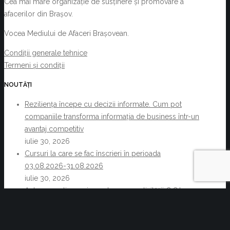
Cea mai mare organizație de susținere și promovare a
afacerilor din Brașov.
Vocea Mediului de Afaceri Brașovean.
Condiții generale tehnice
Termeni și condiții
NOUTĂȚI
Reziliența începe cu decizii informate. Cum pot
companiile transforma informația de business într-un
avantaj competitiv
iulie 30, 2026
Cursuri la care se fac înscrieri în perioada
03.08.2026-31.08.2026
iulie 30, 2026
Acte normative cu impact asupra activității C.C.I.
Brașov și a membrilor acesteia 22.07.2026-
29.07.2026
iulie 30, 2026