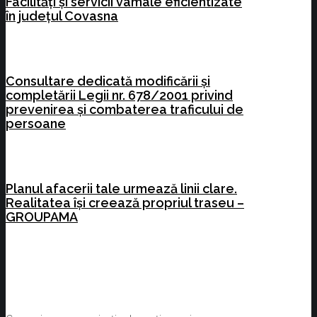
Facilități și servicii vamale eficientizate
în județul Covasna
Consultare dedicată modificării și
completării Legii nr. 678/2001 privind
prevenirea și combaterea traficului de
persoane
Planul afacerii tale urmează linii clare.
Realitatea își creează propriul traseu –
GROUPAMA