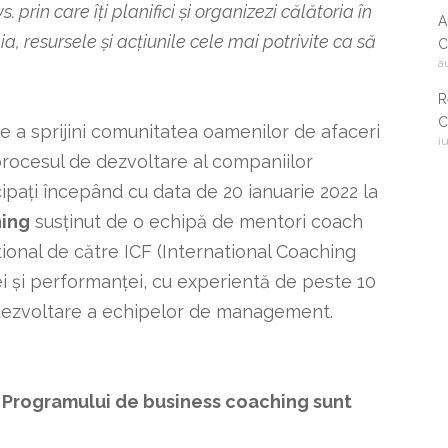
 prin care îți planifici și organizezi călătoria în
A
gia, resursele și acțiunile cele mai potrivite ca să
C
a
2
R
C
e a sprijini comunitatea oamenilor de afaceri
i
i
 procesul de dezvoltare al companiilor
c
ipați începând cu data de 20 ianuarie 2022 la
hing
susținut de o echipă de mentori coach
ational de către ICF (International Coaching
ei și performanței, cu experientă de peste 10
i dezvoltare a echipelor de management.
ul Programului de business coaching sunt