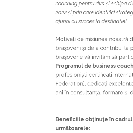
coaching pentru dvs. și echipa dvs.
2022 și prin care identifici strate
ajungi cu succes la destinație!
Motivați de misiunea noastră d
brașoveni și de a contribui la
brașovene vă invităm să partic
Programul de business coac
profesioniști certificați intern
Federation), dedicați excelenț
ani în consultanță, formare ș
Beneficiile obținuțe în cadr
următoarele: