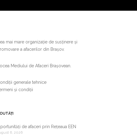
ea mai mare organizație de susținere și
romovare a afacerilor din Brașov.
ocea Mediului de Afaceri Brașovean.
ondiții generale tehnice
ermeni și condiții
OUTĂȚI
portunități de afaceri prin Rețeaua EEN
ugust 6, 2026