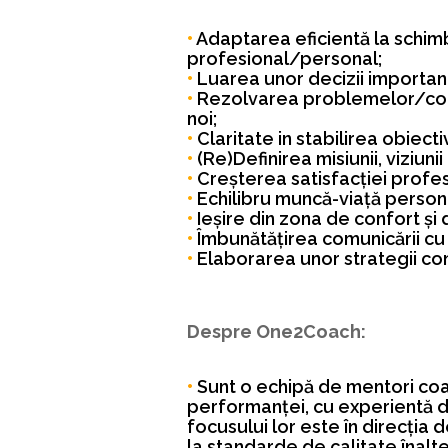
•
Adaptarea eficientă la schimb
profesional/personal;
•
Luarea unor decizii importan
•
Rezolvarea problemelor/confli
noi;
•
Claritate in stabilirea obiectiv
•
(Re)Definirea misiunii, viziun
•
Creșterea satisfacției profe
•
Echilibru muncă-viață person
•
Ieșire din zona de confort ș
•
Îmbunătățirea comunicării cu
•
Elaborarea unor strategii con
Despre One2Coach:
•
Sunt o echipă de mentori coac
performanței, cu experientă d
focusului lor este în direcția 
la standarde de calitate înalte