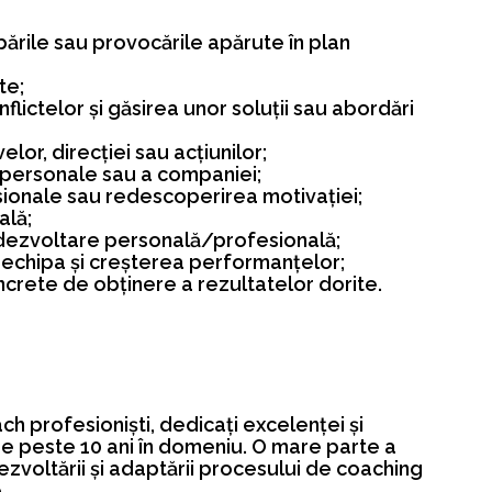
ările sau provocările apărute în plan
te;
ctelor și găsirea unor soluții sau abordări
elor, direcției sau acțiunilor;
ii personale sau a companiei;
sionale sau redescoperirea motivației;
ală;
i dezvoltare personală/profesională;
 echipa și creșterea performanțelor;
crete de obținere a rezultatelor dorite.
h profesioniști, dedicați excelenței și
e peste 10 ani în domeniu. O mare parte a
dezvoltării și adaptării procesului de coaching
.