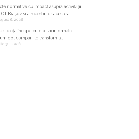
cte normative cu impact asupra activității
.C.I. Brașov și a membrilor acesteia
ugust 6, 2026
9.07.2026-05.08.2026
eziliența începe cu decizii informate.
um pot companiile transforma
ulie 30, 2026
nformația de business într-un avantaj
ompetitiv