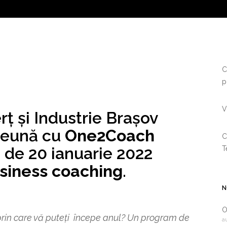
C
p
V
 și Industrie Brașov
reună cu
One2Coach
C
 de 20 ianuarie 2022
T
siness coaching
.
N
O
prin care vă puteți începe anul? Un program de
a