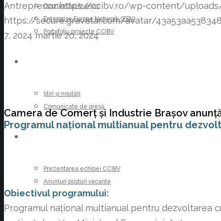
Antreprenor
https://ccibv.ro/wp-content/upload
Oportunități finanțări
Enterprise Europe Network (EEN)
https://secure.gravatar.com/avatar/43a53aa53
Portofoliu proiecte CCIBV
7, 2024
martie 20, 2024
ȘTIRI
Știri și noutăți
Comunicate de presă
Camera de Comerț și Industrie Brașov anunță
Programul național multianual pentru dezvolt
CARIERE
Prezentarea echipei CCIBV
Anunțuri posturi vacante
Obiectivul programului:
Programul național multianual pentru dezvoltarea cu