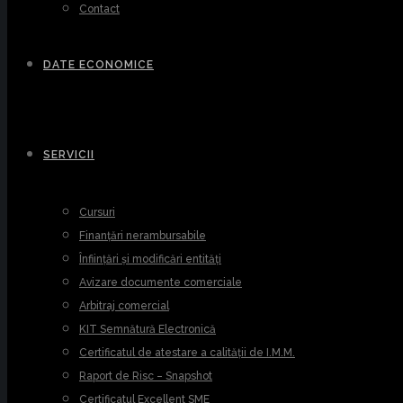
Contact
DATE ECONOMICE
SERVICII
Cursuri
Finanțări nerambursabile
Înființări și modificări entități
Avizare documente comerciale
Arbitraj comercial
KIT Semnătură Electronică
Certificatul de atestare a calității de I.M.M.
Raport de Risc – Snapshot
Certificatul Excellent SME