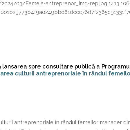
s/2024/03/Femeia-antreprenor_img-rep.jpg
1413
106
8348001b29773b4f9a0249bbd61dccc76d7f2365c91331
 lansarea spre consultare publică a Programu
area culturii antreprenoriale în rândul femeil
lturii antreprenoriale în rândul femeilor manager di