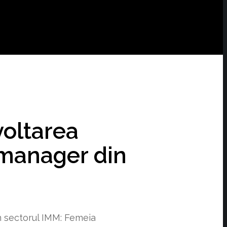
voltarea
r manager din
n sectorul IMM: Femeia