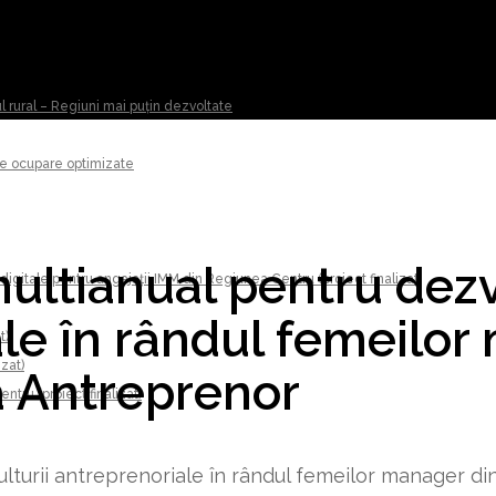
ul rural – Regiuni mai puțin dezvoltate
 de ocupare optimizate
ultianual pentru dez
digitale pentru angajații IMM din Regiunea Centru (proiect finalizat)
ale în rândul femeilo
t)
izat)
a Antreprenor
tru (proiect finalizat)
lturii antreprenoriale în rândul femeilor manager di