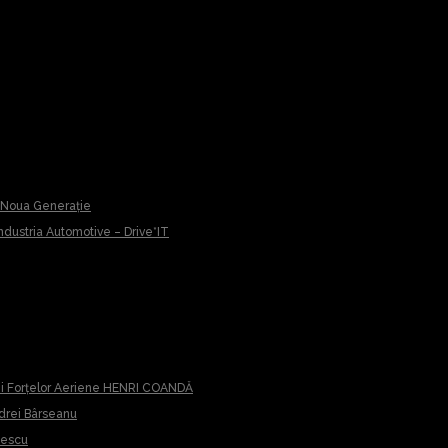
u Noua Generație
 Industria Automotive – Drive*IT
iei Forțelor Aeriene HENRI COANDĂ
ndrei Bârseanu
cescu