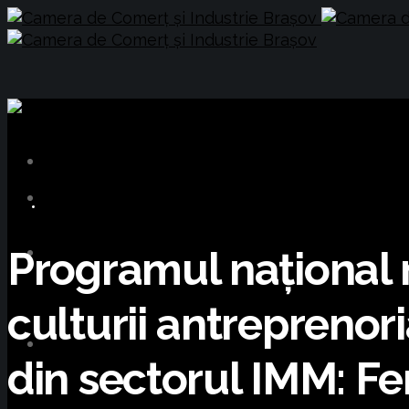
COMUNICATE DE PRESĂ
Programul național 
culturii antreprenor
din sectorul IMM: F