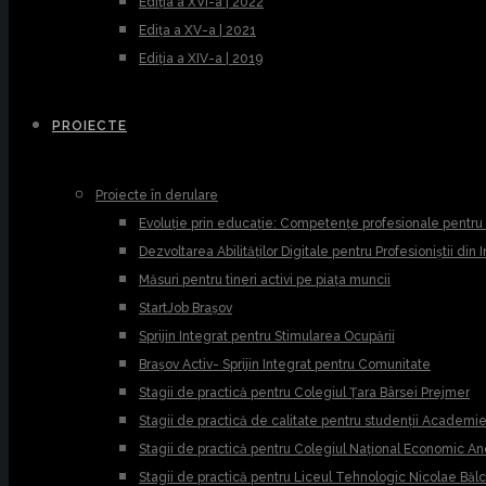
Ediția a XVI-a | 2022
Edița a XV-a | 2021
Ediția a XIV-a | 2019
PROIECTE
Proiecte în derulare
Evoluție prin educație: Competențe profesionale pentr
Dezvoltarea Abilităților Digitale pentru Profesioniștii din
Măsuri pentru tineri activi pe piața muncii
StartJob Brașov
Sprijin Integrat pentru Stimularea Ocupării
Brașov Activ- Sprijin Integrat pentru Comunitate
Stagii de practică pentru Colegiul Țara Bârsei Prejmer
Stagii de practică de calitate pentru studenții Academ
Stagii de practică pentru Colegiul Național Economic A
Stagii de practică pentru Liceul Tehnologic Nicolae Băl