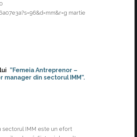
0
f76a07e3a?s=96&d=mm&r=g
martie
lui
”Femeia Antreprenor –
or manager din sectorul IMM”.
n sectorul IMM este un efort