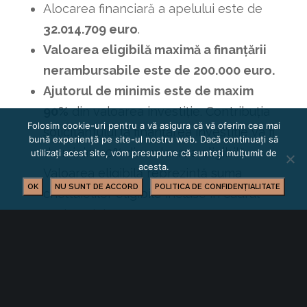
Alocarea financiară a apelului este de
32.014.709 euro
.
Valoarea eligibilă maximă a finanțării
nerambursabile este de 200.000 euro.
Ajutorul de minimis
este de maxim
90%
din valoarea investiție. Contribuția
Folosim cookie-uri pentru a vă asigura că vă oferim cea mai
solicitantului la finanțarea investiție va fi
bună experiență pe site-ul nostru web. Dacă continuați să
de minim 10% din valoarea eligibilă.
utilizați acest site, vom presupune că sunteți mulțumit de
acesta.
Valoarea eligibilă reprezintă suma
OK
NU SUNT DE ACCORD
POLITICA DE CONFIDENȚIALITATE
cheltuielilor eligibile incluse în cadrul
proiectului.
Tipul apelului este unul competitiv cu
termen limită de depunere.
Perioada de depunere a proiectelor
este 15.12.2023 ora 12:00 – 15.07.2024 ora