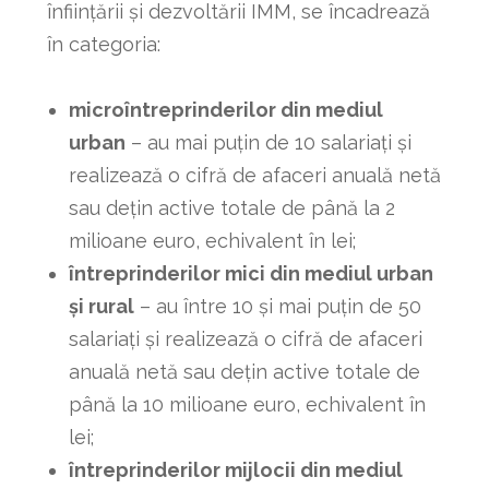
înfiinţării şi dezvoltării IMM, se încadrează
în categoria:
microîntreprinderilor din mediul
urban
– au mai puțin de 10 salariaţi şi
realizează o cifră de afaceri anuală netă
sau deţin active totale de până la 2
milioane euro, echivalent în lei;
întreprinderilor mici din mediul urban
și rural
– au între 10 și mai puțin de 50
salariaţi şi realizează o cifră de afaceri
anuală netă sau deţin active totale de
până la 10 milioane euro, echivalent în
lei;
î
ntreprinderilor mijlocii din mediul