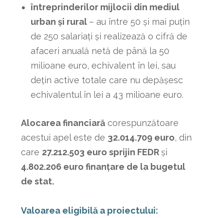
întreprinderilor mijlocii din mediul
urban și rural
– au între 50 și mai puțin
de 250 salariaţi şi realizează o cifră de
afaceri anuală netă de până la 50
milioane euro, echivalent în lei, sau
deţin active totale care nu depăşesc
echivalentul în lei a 43 milioane euro.
Alocarea financiară
corespunzătoare
acestui apel este de
32.014.709 euro
, din
care
27.212.503 euro sprijin FEDR
și
4.802.206 euro finan
ț
are de la bugetul
de stat.
Valoarea eligibilă a proiectului: