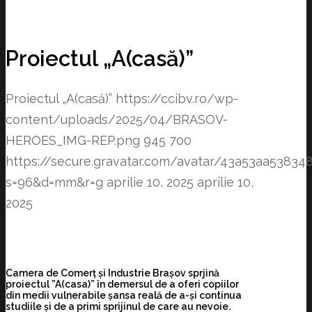
Proiectul „A(casă)”
Proiectul „A(casă)”
https://ccibv.ro/wp-
content/uploads/2025/04/BRASOV-
HEROES_IMG-REP.png
945
700
https://secure.gravatar.com/avatar/43a53aa538
s=96&d=mm&r=g
aprilie 10, 2025
aprilie 10,
2025
Camera de Comerț și Industrie Brașov sprjină
proiectul ”A(casa)” în demersul de a oferi copiilor
din medii vulnerabile șansa reală de a-și continua
studiile și de a primi sprijinul de care au nevoie.