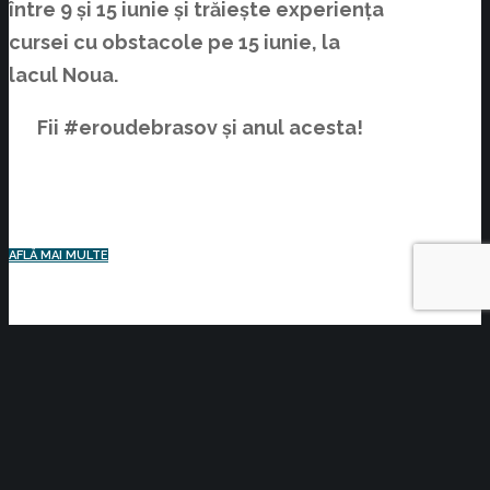
între 9 și 15 iunie și trăiește experiența
cursei cu obstacole pe 15 iunie, la
lacul Noua.
Fii #eroudebrasov și anul acesta!
AFLĂ MAI MULTE
BUSINESS
YOU MIGHT ALSO LIKE