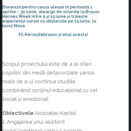
Donează pentru cauza aleasă în perioada 1
aprilie – 30 iunie, aleargă de oriunde la Brașov
Heroes Week între 9 și 15 iunie și trăiește
experiența cursei cu obstacole pe 15 iunie, la
lacul Noua.
Fii #eroudebrasov și anul acesta!
Scopul proiectului este de a le oferi
copiilor din medii defavorizate șansa
reală de a-și continua studiile,
combinând sprijinul educațional cu cel
social și emoțional.
Obiectivele
Asociației Kastel:
1. Angajarea unui asistent
social/pedagog care să lucreze