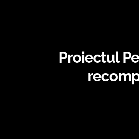
Proiectul P
recompe