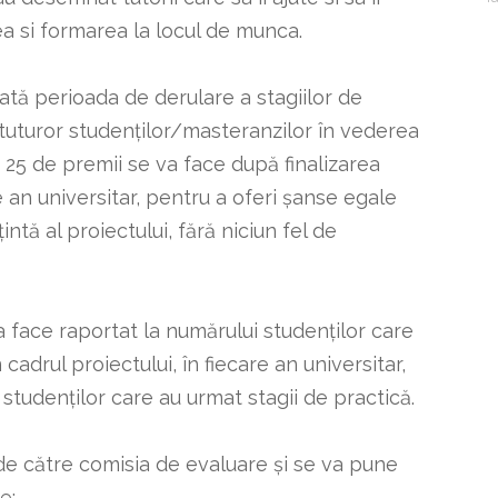
i
c
ea si formarea la locul de munca.
tă perioada de derulare a stagiilor de
a tuturor studenților/masteranzilor în vederea
 25 de premii se va face după finalizarea
e an universitar, pentru a oferi șanse egale
intă al proiectului, fără niciun fel de
a face raportat la numărului studenților care
 cadrul proiectului, în fiecare an universitar,
tudenților care au urmat stagii de practică.
de către comisia de evaluare și se va pune
e: