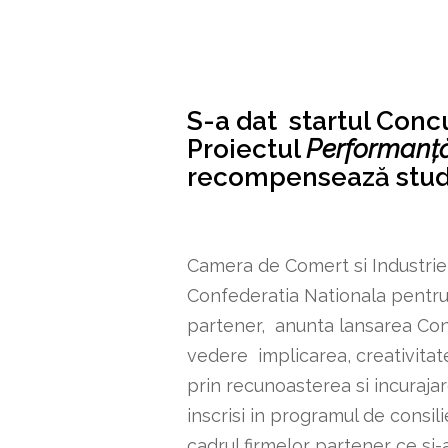
S-a dat startul Concu
Proiectul
Performanță
recompensează studen
Camera de Comert si Industrie 
Confederatia Nationala pentru
partener, anunta lansarea Conc
vedere implicarea, creativitate
prin recunoasterea si incurajar
inscrisi in programul de consil
cadrul firmelor partener ce si-a