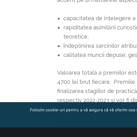
capacitatea de înțelegere a i
rapiditatea asimilării cunoșt
teoretice,
îndeplinirea sarcinilor atribu
calitatea muncii depuse, ge
Valoarea totală a premiilor est
4700 lei brut fiecare. Premiile
finalizarea stagiilor de practic
respectiv 2022-2023 și vor fi di
către autoritatea de managem
Folosim cookie-uri pentru a vă asigura că vă oferim cea 
Pentru prima etapa a concursulu
cuprinde perioada desfășurării