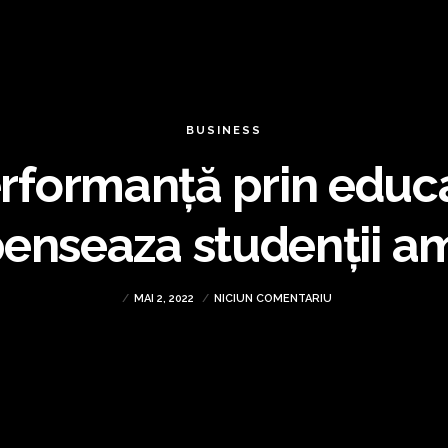
BUSINESS
erformanță prin educa
nseaza studenții amb
MAI 2, 2022
NICIUN COMENTARIU