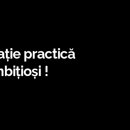
ție practică
ițioși !