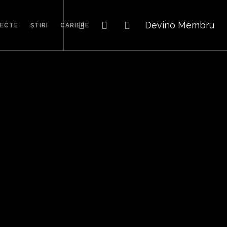
Devino Membru
IECTE
ȘTIRI
CARIERE