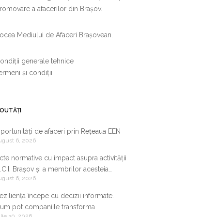
romovare a afacerilor din Brașov.
ocea Mediului de Afaceri Brașovean.
ondiții generale tehnice
ermeni și condiții
OUTĂȚI
portunități de afaceri prin Rețeaua EEN
ugust 6, 2026
cte normative cu impact asupra activității
.C.I. Brașov și a membrilor acesteia
ugust 6, 2026
9.07.2026-05.08.2026
eziliența începe cu decizii informate.
um pot companiile transforma
ulie 30, 2026