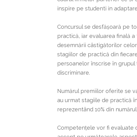
inspire pe studenti in adaptar
Concursul se desfășoară pe toa
practică, iar evaluarea finală 
desemnării câstigătorilor celor
stagiilor de practică din fiecar
persoanelor înscrise în grupul ț
discriminare.
Numărul premiilor oferite se v
au urmat stagiile de practică în
reprezentând 10% din numărul s
Competențele vor fi evaluate 
accent pe următoarele aspect