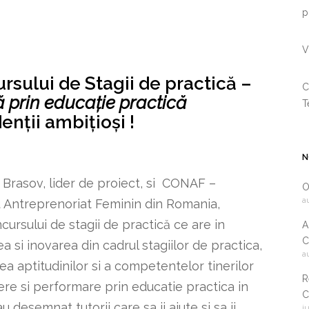
p
V
rsului de Stagii de practică –
C
 prin educație practică
T
ții ambițioși !
N
Brasov, lider de proiect, si CONAF –
O
a
 Antreprenoriat Feminin din Romania,
ursului de stagii de practică ce are in
A
C
a si inovarea din cadrul stagiilor de practica,
a
2
ea aptitudinilor si a competentelor tinerilor
R
iere si performare prin educatie practica in
C
u desemnat tutorii care sa ii ajute si sa ii
i