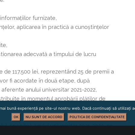
nformațiilor furnizate,
ințelor, aplicarea în practică a cunoștințelor
ite,
stionarea adecvată a timpului de lucru
e de 117.500 lei, reprezentând 25 de premii a
 vor fi acordate în două etape, după
ă aferente anului universitar 2021-2022,
stribuite în momentul aprobării plăților de
ent.
mai bună experiență pe site-ul nostru web. Dacă continuați să utilizați
OK
NU SUNT DE ACCORD
POLITICA DE CONFIDENȚIALITATE
i, specifică anului universitar 2021-2022, ce
 stagiilor de practică 01 octombrie 2021 – 16